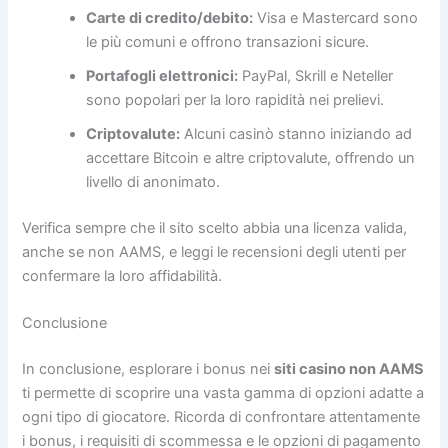
Carte di credito/debito:
Visa e Mastercard sono
le più comuni e offrono transazioni sicure.
Portafogli elettronici:
PayPal, Skrill e Neteller
sono popolari per la loro rapidità nei prelievi.
Criptovalute:
Alcuni casinò stanno iniziando ad
accettare Bitcoin e altre criptovalute, offrendo un
livello di anonimato.
Verifica sempre che il sito scelto abbia una licenza valida,
anche se non AAMS, e leggi le recensioni degli utenti per
confermare la loro affidabilità.
Conclusione
In conclusione, esplorare i bonus nei
siti casino non AAMS
ti permette di scoprire una vasta gamma di opzioni adatte a
ogni tipo di giocatore. Ricorda di confrontare attentamente
i bonus, i requisiti di scommessa e le opzioni di pagamento