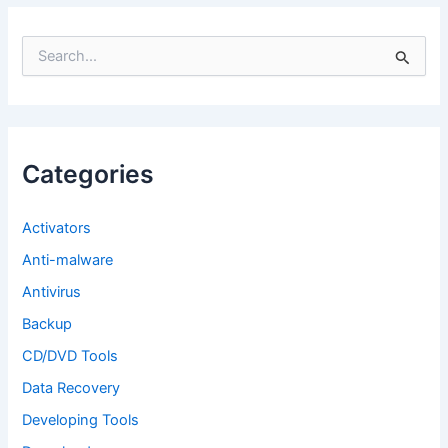
S
e
a
r
c
h
f
Categories
o
r
:
Activators
Anti-malware
Antivirus
Backup
CD/DVD Tools
Data Recovery
Developing Tools