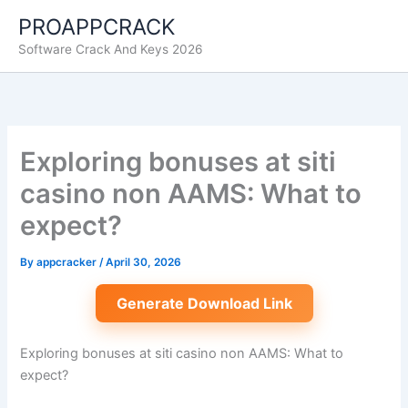
Skip
PROAPPCRACK
to
Software Crack And Keys 2026
content
Exploring bonuses at siti
casino non AAMS: What to
expect?
By
appcracker
/
April 30, 2026
Generate Download Link
Exploring bonuses at siti casino non AAMS: What to
expect?