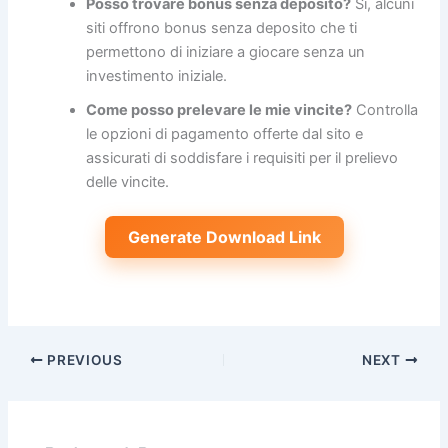
Posso trovare bonus senza deposito?
Sì, alcuni
siti offrono bonus senza deposito che ti
permettono di iniziare a giocare senza un
investimento iniziale.
Come posso prelevare le mie vincite?
Controlla
le opzioni di pagamento offerte dal sito e
assicurati di soddisfare i requisiti per il prelievo
delle vincite.
Generate Download Link
PREVIOUS
NEXT