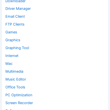
Downloader
Driver Manager
Email Client
FTP Clients
Games
Graphics
Graphing Tool
Internet
Mac
Multimedia
Music Editor
Office Tools
PC Optimization
Screen Recorder