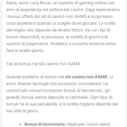
Salve, sono Luca Rossi, un esperto di gaming online con
anni di esperienza nel settore dei casinò. Oggi esploreremo
i bonus offerti dai siti di casinò non AAMS e scopriremo
cosa aspettarsi quando si sceglie dove giocare. La scelta
del miglior sito dipende da diversi fattori, tra cui i tipi di
bonus disponibili, la sicurezza, la varietà di giochi e le
opzioni di pagamento. Andiamo a scoprire insieme come
fare la scelta giusta.
Tipi di bonus nei siti casino non AAMS
Quando parliamo di bonus nei
siti casino non AAMS
, ci
sono diverse tipologie che possiamo considerare. Le
opzioni più comuni includono bonus di benvenuto, giri
gratuiti, bonus senza deposito e cashback. Ogni tipo di
bonus ha le sue peculiarità, e la scelta migliore dipende dal
tuo stile di gioco.
Bonus di benvenuto:
Ideali per i nuovi utenti,