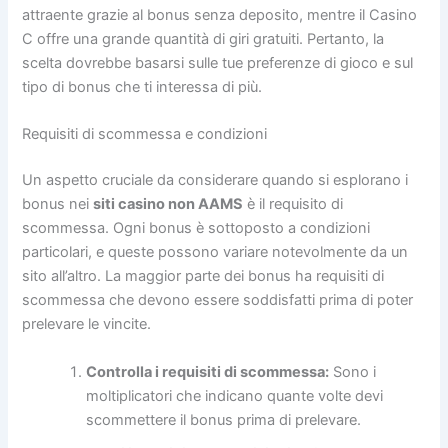
attraente grazie al bonus senza deposito, mentre il Casino
C offre una grande quantità di giri gratuiti. Pertanto, la
scelta dovrebbe basarsi sulle tue preferenze di gioco e sul
tipo di bonus che ti interessa di più.
Requisiti di scommessa e condizioni
Un aspetto cruciale da considerare quando si esplorano i
bonus nei
siti casino non AAMS
è il requisito di
scommessa. Ogni bonus è sottoposto a condizioni
particolari, e queste possono variare notevolmente da un
sito all’altro. La maggior parte dei bonus ha requisiti di
scommessa che devono essere soddisfatti prima di poter
prelevare le vincite.
Controlla i requisiti di scommessa:
Sono i
moltiplicatori che indicano quante volte devi
scommettere il bonus prima di prelevare.