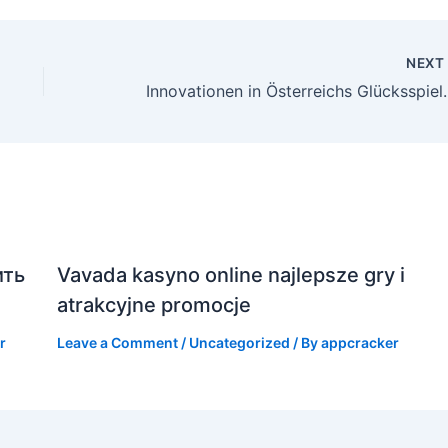
NEX
Innovationen in Österreichs Gl
ить
Vavada kasyno online najlepsze gry i
atrakcyjne promocje
r
Leave a Comment
/
Uncategorized
/ By
appcracker