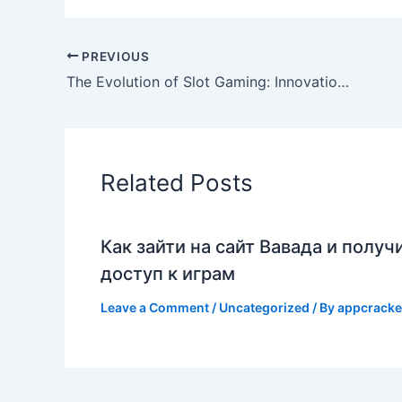
PREVIOUS
The Evolution of Slot Gaming: Innovation, Engagement, and Winning Strategies
Related Posts
Как зайти на сайт Вавада и получ
доступ к играм
Leave a Comment
/
Uncategorized
/ By
appcracke