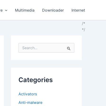
re
Multimedia
Downloader
Internet
/*
*/
S
e
a
r
c
h
f
Categories
o
r
:
Activators
Anti-malware