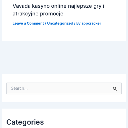
Vavada kasyno online najlepsze gry i
atrakcyjne promocje
Leave a Comment
/
Uncategorized
/ By
appcracker
S
e
a
r
c
h
f
Categories
o