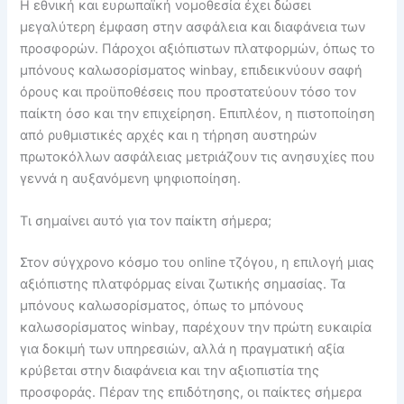
Η εθνική και ευρωπαϊκή νομοθεσία έχει δώσει
μεγαλύτερη έμφαση στην ασφάλεια και διαφάνεια των
προσφορών. Πάροχοι αξιόπιστων πλατφορμών, όπως το
μπόνους καλωσορίσματος winbay, επιδεικνύουν σαφή
όρους και προϋποθέσεις που προστατεύουν τόσο τον
παίκτη όσο και την επιχείρηση. Επιπλέον, η πιστοποίηση
από ρυθμιστικές αρχές και η τήρηση αυστηρών
πρωτοκόλλων ασφάλειας μετριάζουν τις ανησυχίες που
γεννά η αυξανόμενη ψηφιοποίηση.
Τι σημαίνει αυτό για τον παίκτη σήμερα;
Στον σύγχρονο κόσμο του online τζόγου, η επιλογή μιας
αξιόπιστης πλατφόρμας είναι ζωτικής σημασίας. Τα
μπόνους καλωσορίσματος, όπως το μπόνους
καλωσορίσματος winbay, παρέχουν την πρώτη ευκαιρία
για δοκιμή των υπηρεσιών, αλλά η πραγματική αξία
κρύβεται στην διαφάνεια και την αξιοπιστία της
προσφοράς. Πέραν της επιδότησης, οι παίκτες σήμερα