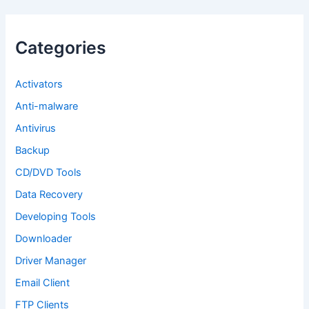
c
h
f
Categories
o
r
:
Activators
Anti-malware
Antivirus
Backup
CD/DVD Tools
Data Recovery
Developing Tools
Downloader
Driver Manager
Email Client
FTP Clients