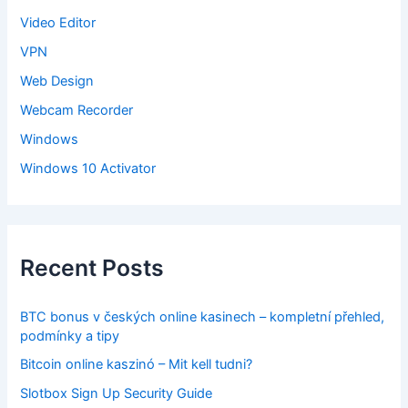
Video Editor
VPN
Web Design
Webcam Recorder
Windows
Windows 10 Activator
Recent Posts
BTC bonus v českých online kasinech – kompletní přehled,
podmínky a tipy
Bitcoin online kaszinó – Mit kell tudni?
Slotbox Sign Up Security Guide