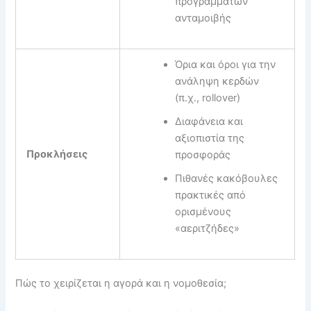
προγραμμάτων
ανταμοιβής
Όρια και όροι για την
ανάληψη κερδών
(π.χ., rollover)
Διαφάνεια και
αξιοπιστία της
Προκλήσεις
προσφοράς
Πιθανές κακόβουλες
πρακτικές από
ορισμένους
«αεριτζήδες»
Πώς το χειρίζεται η αγορά και η νομοθεσία;