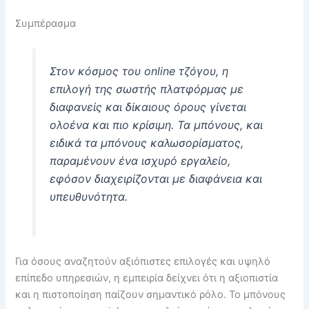
Συμπέρασμα
Στον κόσμος του online τζόγου, η
επιλογή της σωστής πλατφόρμας με
διαφανείς και δίκαιους όρους γίνεται
ολοένα και πιο κρίσιμη. Τα μπόνους, και
ειδικά τα μπόνους καλωσορίσματος,
παραμένουν ένα ισχυρό εργαλείο,
εφόσον διαχειρίζονται με διαφάνεια και
υπευθυνότητα.
Για όσους αναζητούν αξιόπιστες επιλογές και υψηλό
επίπεδο υπηρεσιών, η εμπειρία δείχνει ότι η αξιοπιστία
και η πιστοποίηση παίζουν σημαντικό ρόλο. Το μπόνους