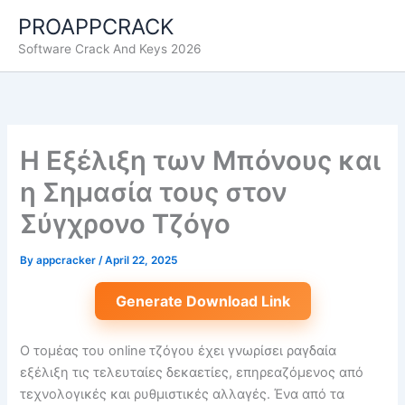
Skip
PROAPPCRACK
to
Software Crack And Keys 2026
content
Η Εξέλιξη των Μπόνους και
η Σημασία τους στον
Σύγχρονο Τζόγο
By
appcracker
/
April 22, 2025
Generate Download Link
Ο τομέας του online τζόγου έχει γνωρίσει ραγδαία
εξέλιξη τις τελευταίες δεκαετίες, επηρεαζόμενος από
τεχνολογικές και ρυθμιστικές αλλαγές. Ένα από τα