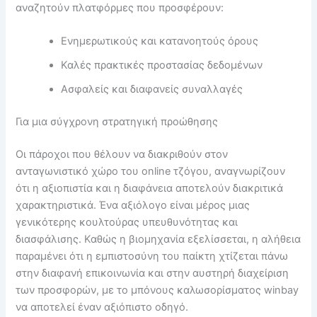
αναζητούν πλατφόρμες που προσφέρουν:
Ενημερωτικούς και κατανοητούς όρους
Καλές πρακτικές προστασίας δεδομένων
Ασφαλείς και διαφανείς συναλλαγές
Για μια σύγχρονη στρατηγική προώθησης
Οι πάροχοι που θέλουν να διακριθούν στον
ανταγωνιστικό χώρο του online τζόγου, αναγνωρίζουν
ότι η αξιοπιστία και η διαφάνεια αποτελούν διακριτικά
χαρακτηριστικά. Ένα αξιόλογο είναι μέρος μιας
γενικότερης κουλτούρας υπευθυνότητας και
διασφάλισης. Καθώς η βιομηχανία εξελίσσεται, η αλήθεια
παραμένει ότι η εμπιστοσύνη του παίκτη χτίζεται πάνω
στην διαφανή επικοινωνία και στην αυστηρή διαχείριση
των προσφορών, με το μπόνους καλωσορίσματος winbay
να αποτελεί έναν αξιόπιστο οδηγό.