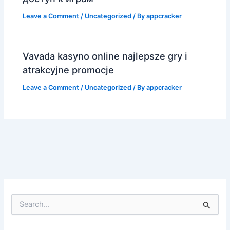
Leave a Comment
/
Uncategorized
/ By
appcracker
Vavada kasyno online najlepsze gry i
atrakcyjne promocje
Leave a Comment
/
Uncategorized
/ By
appcracker
S
e
a
r