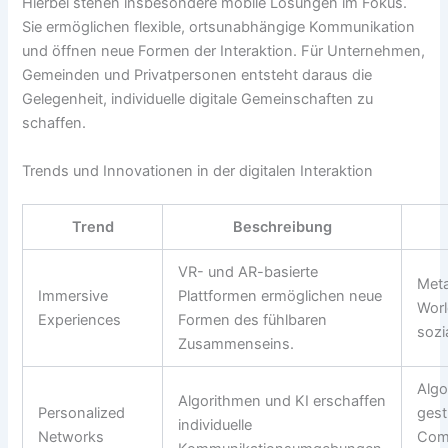
Hierbei stehen insbesondere mobile Lösungen im Fokus.
Sie ermöglichen flexible, ortsunabhängige Kommunikation
und öffnen neue Formen der Interaktion. Für Unternehmen,
Gemeinden und Privatpersonen entsteht daraus die
Gelegenheit, individuelle digitale Gemeinschaften zu
schaffen.
Trends und Innovationen in der digitalen Interaktion
Trend
Beschreibung
VR- und AR-basierte
Meta
Immersive
Plattformen ermöglichen neue
Worl
Experiences
Formen des fühlbaren
sozi
Zusammenseins.
Algo
Algorithmen und KI erschaffen
Personalized
gest
individuelle
Networks
Com