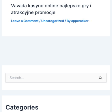
Vavada kasyno online najlepsze gry i
atrakcyjne promocje
Leave a Comment
/
Uncategorized
/ By
appcracker
S
e
a
r
c
h
f
Categories
o