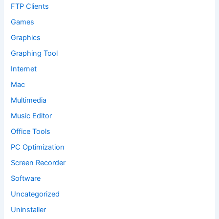
FTP Clients
Games
Graphics
Graphing Tool
Internet
Mac
Multimedia
Music Editor
Office Tools
PC Optimization
Screen Recorder
Software
Uncategorized
Uninstaller