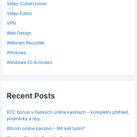
Video Cutter/Joiner
Video Editor
VPN
Web Design
Webcam Recorder
Windows
Windows 10 Activator
Recent Posts
BTC bonus v českých online kasinech – kompletní přehled,
podmínky a tipy
Bitcoin online kaszinó – Mit kell tudni?