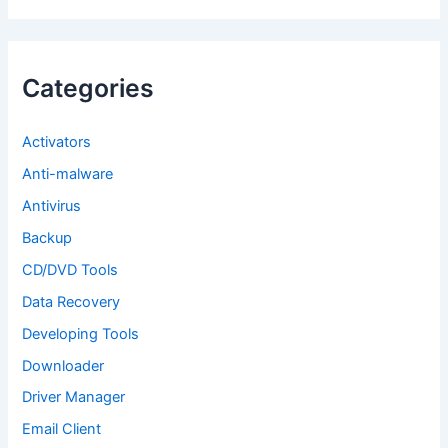
r
c
h
f
Categories
o
r
:
Activators
Anti-malware
Antivirus
Backup
CD/DVD Tools
Data Recovery
Developing Tools
Downloader
Driver Manager
Email Client