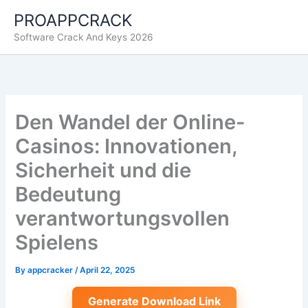
Skip
PROAPPCRACK
to
Software Crack And Keys 2026
content
Den Wandel der Online-
Casinos: Innovationen,
Sicherheit und die
Bedeutung
verantwortungsvollen
Spielens
By
appcracker
/
April 22, 2025
Generate Download Link