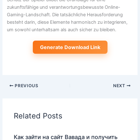
zukunftsfähige und verantwortungsbewusste Online-
Gaming-Landschaft. Die tatsächliche Herausforderung
besteht darin, diese Elemente harmonisch zu integrieren,
um sowohl unterhaltsam als auch sicher zu bleiben.
Generate Download Link
PREVIOUS
NEXT
Related Posts
Как зайти на сайт Вавада и получить