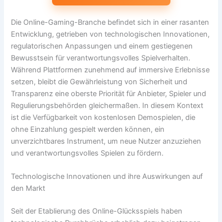
Die Online-Gaming-Branche befindet sich in einer rasanten
Entwicklung, getrieben von technologischen Innovationen,
regulatorischen Anpassungen und einem gestiegenen
Bewusstsein für verantwortungsvolles Spielverhalten.
Während Plattformen zunehmend auf immersive Erlebnisse
setzen, bleibt die Gewährleistung von Sicherheit und
Transparenz eine oberste Priorität für Anbieter, Spieler und
Regulierungsbehörden gleichermaßen. In diesem Kontext
ist die Verfügbarkeit von kostenlosen Demospielen, die
ohne Einzahlung gespielt werden können, ein
unverzichtbares Instrument, um neue Nutzer anzuziehen
und verantwortungsvolles Spielen zu fördern.
Technologische Innovationen und ihre Auswirkungen auf
den Markt
Seit der Etablierung des Online-Glücksspiels haben