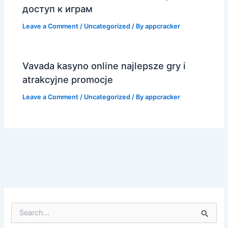
доступ к играм
Leave a Comment
/
Uncategorized
/ By
appcracker
Vavada kasyno online najlepsze gry i
atrakcyjne promocje
Leave a Comment
/
Uncategorized
/ By
appcracker
S
e
a