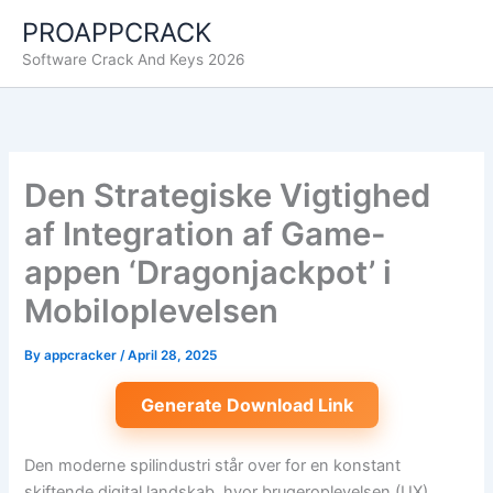
Skip
PROAPPCRACK
to
Software Crack And Keys 2026
content
Den Strategiske Vigtighed
af Integration af Game-
appen ‘Dragonjackpot’ i
Mobiloplevelsen
By
appcracker
/
April 28, 2025
Generate Download Link
Den moderne spilindustri står over for en konstant
skiftende digital landskab, hvor brugeroplevelsen (UX),