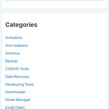
a
r
c
h
f
Categories
o
r
:
Activators
Anti-malware
Antivirus
Backup
CD/DVD Tools
Data Recovery
Developing Tools
Downloader
Driver Manager
Email Client