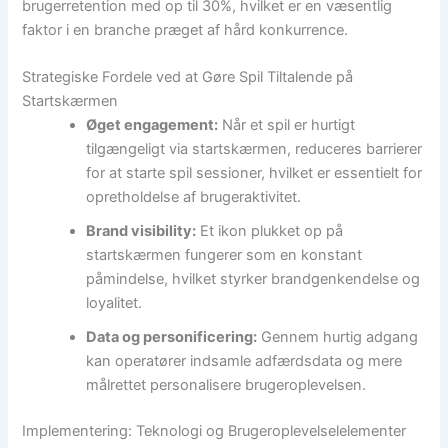
brugerretention med op til 30%, hvilket er en væsentlig
faktor i en branche præget af hård konkurrence.
Strategiske Fordele ved at Gøre Spil Tiltalende på
Startskærmen
Øget engagement:
Når et spil er hurtigt
tilgængeligt via startskærmen, reduceres barrierer
for at starte spil sessioner, hvilket er essentielt for
opretholdelse af brugeraktivitet.
Brand visibility:
Et ikon plukket op på
startskærmen fungerer som en konstant
påmindelse, hvilket styrker brandgenkendelse og
loyalitet.
Data og personificering:
Gennem hurtig adgang
kan operatører indsamle adfærdsdata og mere
målrettet personalisere brugeroplevelsen.
Implementering: Teknologi og Brugeroplevelselelementer