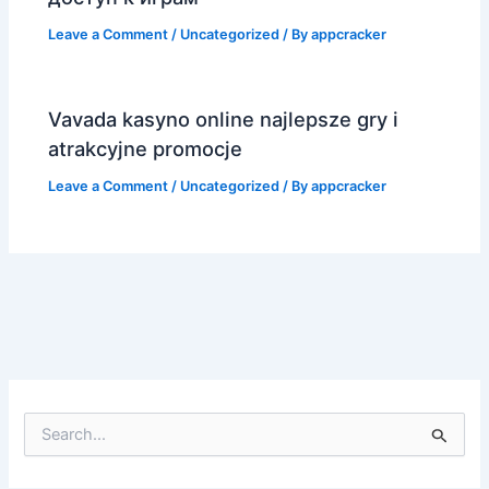
Leave a Comment
/
Uncategorized
/ By
appcracker
Vavada kasyno online najlepsze gry i
atrakcyjne promocje
Leave a Comment
/
Uncategorized
/ By
appcracker
S
e
a
r