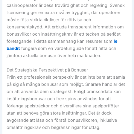
casinooperatör är dess trovärdighet och reglering. Svensk
licensiering ger en extra nivå av trygghet, där operatörer
måste följa strikta riktlinjer för rättvisa och
konsumentskydd. Att erbjuda transparent information om
bonusvillkor och insättningskrav är ett tecken på seriöst
företagande. I detta sammanhang kan resurser som
le
bandit
fungera som en värdefull guide för att hitta och
jämföra aktuella bonusar över hela marknaden.
Det Strategiska Perspektivet på Bonusar
Från ett professionellt perspektiv är det inte bara att samla
på sig så många bonusar som möjligt. Snarare handlar det
om att använda dem strategiskt. Enligt branschdata kan
insättningsbonusar och free spins användas för att
förlänga spelsträckor och diversifiera sina spelportföljer
utan att behöva göra stora insättningar. Det är dock
avgörande att läsa och förstå bonusvillkoren, inklusive
omsättningskrav och begränsningar för uttag.