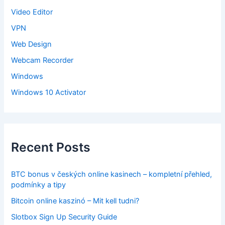
Video Editor
VPN
Web Design
Webcam Recorder
Windows
Windows 10 Activator
Recent Posts
BTC bonus v českých online kasinech – kompletní přehled,
podmínky a tipy
Bitcoin online kaszinó – Mit kell tudni?
Slotbox Sign Up Security Guide