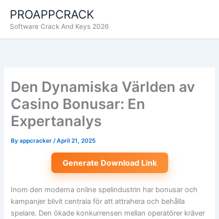
Skip
PROAPPCRACK
to
Software Crack And Keys 2026
content
Den Dynamiska Världen av
Casino Bonusar: En
Expertanalys
By
appcracker
/
April 21, 2025
Generate Download Link
Inom den moderna online spelindustrin har bonusar och
kampanjer blivit centrala för att attrahera och behålla
spelare. Den ökade konkurrensen mellan operatörer kräver