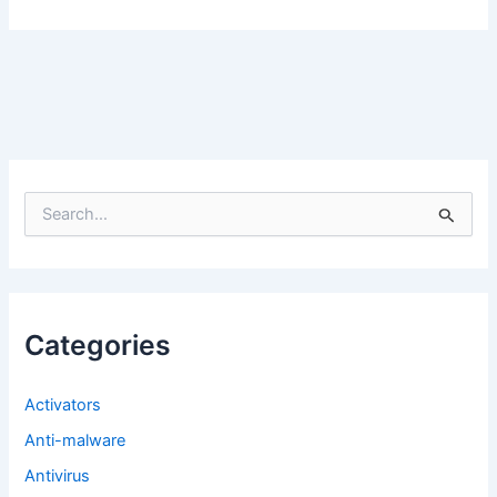
S
e
a
r
c
h
f
Categories
o
r
:
Activators
Anti-malware
Antivirus