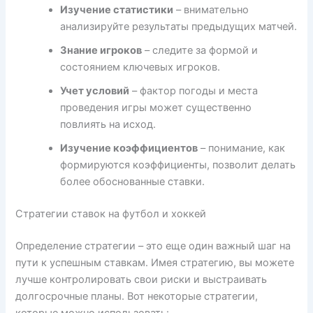
Изучение статистики
– внимательно
анализируйте результаты предыдущих матчей.
Знание игроков
– следите за формой и
состоянием ключевых игроков.
Учет условий
– фактор погоды и места
проведения игры может существенно
повлиять на исход.
Изучение коэффициентов
– понимание, как
формируются коэффициенты, позволит делать
более обоснованные ставки.
Стратегии ставок на футбол и хоккей
Определение стратегии – это еще один важный шаг на
пути к успешным ставкам. Имея стратегию, вы можете
лучше контролировать свои риски и выстраивать
долгосрочные планы. Вот некоторые стратегии,
которые можно использовать: