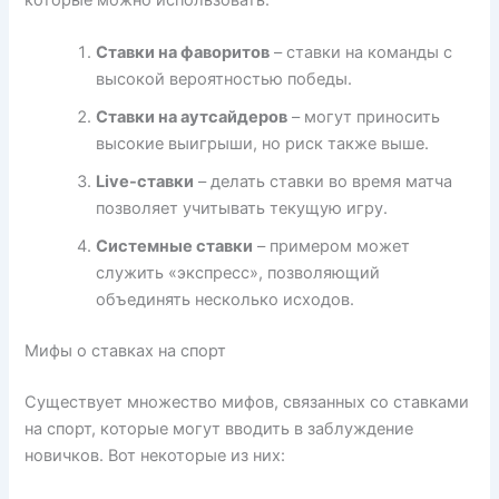
Ставки на фаворитов
– ставки на команды с
высокой вероятностью победы.
Ставки на аутсайдеров
– могут приносить
высокие выигрыши, но риск также выше.
Live-ставки
– делать ставки во время матча
позволяет учитывать текущую игру.
Системные ставки
– примером может
служить «экспресс», позволяющий
объединять несколько исходов.
Мифы о ставках на спорт
Существует множество мифов, связанных со ставками
на спорт, которые могут вводить в заблуждение
новичков. Вот некоторые из них: