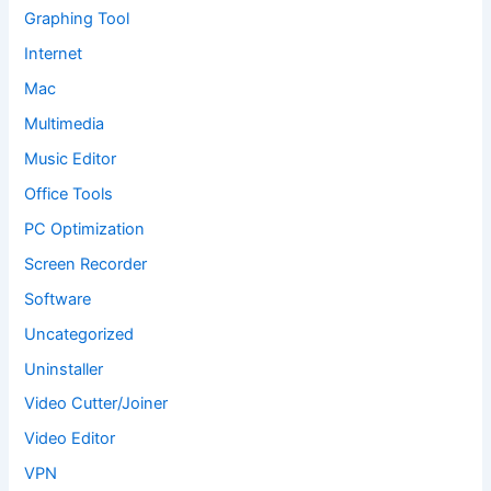
Graphing Tool
Internet
Mac
Multimedia
Music Editor
Office Tools
PC Optimization
Screen Recorder
Software
Uncategorized
Uninstaller
Video Cutter/Joiner
Video Editor
VPN