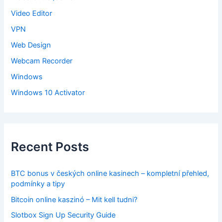
Video Editor
VPN
Web Design
Webcam Recorder
Windows
Windows 10 Activator
Recent Posts
BTC bonus v českých online kasinech – kompletní přehled,
podmínky a tipy
Bitcoin online kaszinó – Mit kell tudni?
Slotbox Sign Up Security Guide