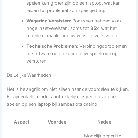
spelen kan groter zijn op een laptop, wat kan
leiden tot problematisch speelgedrag.
Wagering Vereisten:
Bonussen hebben vaak
hoge inzetvereisten, soms tot
35x
, wat het
moeilijker maakt om uw winst te verzilveren.
Technische Problemen:
Verbindingsproblemen
of softwarefouten kunnen uw speelervaring
verstoren.
De Lelijke Waarheden
Het is belangrijk om niet alleen naar de voordelen te kijken.
Er zijn enkele minder aantrekkelijke aspecten van het
spelen op een laptop bij sambaslots casino:
Aspect
Voordeel
Nadeel
Mogelijk beperkte