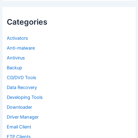
r
c
h
f
Categories
o
r
:
Activators
Anti-malware
Antivirus
Backup
CD/DVD Tools
Data Recovery
Developing Tools
Downloader
Driver Manager
Email Client
FTP Clients