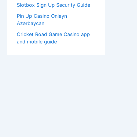
Slotbox Sign Up Security Guide
Pin Up Casino Onlayn
Azərbaycan
Cricket Road Game Casino app
and mobile guide