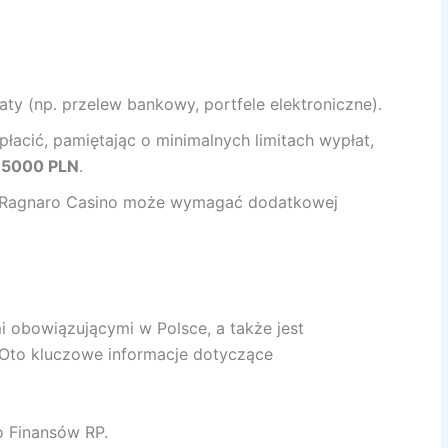
y (np. przelew bankowy, portfele elektroniczne).
acić, pamiętając o minimalnych limitach wypłat,
 5000 PLN
.
że Ragnaro Casino może wymagać dodatkowej
i obowiązującymi w Polsce, a także jest
 Oto kluczowe informacje dotyczące
o Finansów RP.