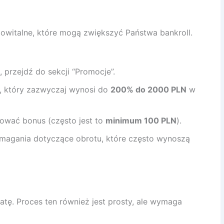
powitalne, które mogą zwiększyć Państwa bankroll.
 przejdź do sekcji “Promocje”.
, który zazwyczaj wynosi do
200% do 2000 PLN
w
ować bonus (często jest to
minimum 100 PLN
).
ymagania dotyczące obrotu, które często wynoszą
tę. Proces ten również jest prosty, ale wymaga