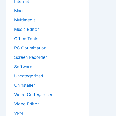
Internet
Mac
Multimedia
Music Editor
Office Tools
PC Optimization
Screen Recorder
Software
Uncategorized
Uninstaller
Video Cutter/Joiner
Video Editor
VPN