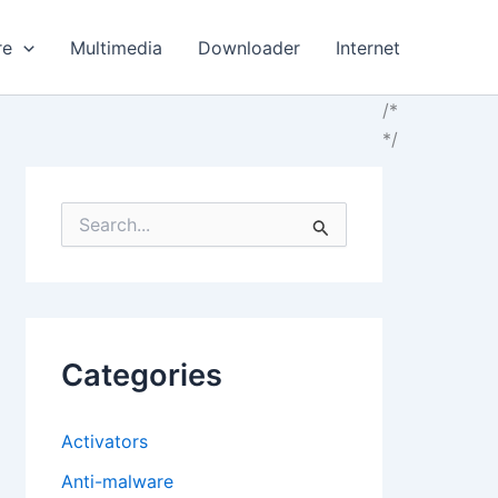
re
Multimedia
Downloader
Internet
/*
*/
S
e
a
r
c
h
f
Categories
o
r
:
Activators
Anti-malware