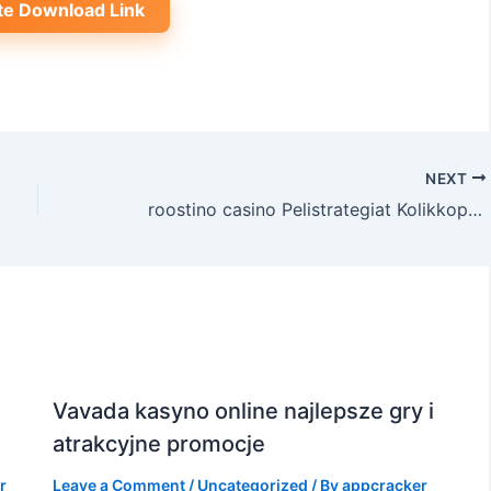
e Download Link
NEXT
roostino casino Pelistrategiat Kolikkopeleissä
Vavada kasyno online najlepsze gry i
atrakcyjne promocje
r
Leave a Comment
/
Uncategorized
/ By
appcracker