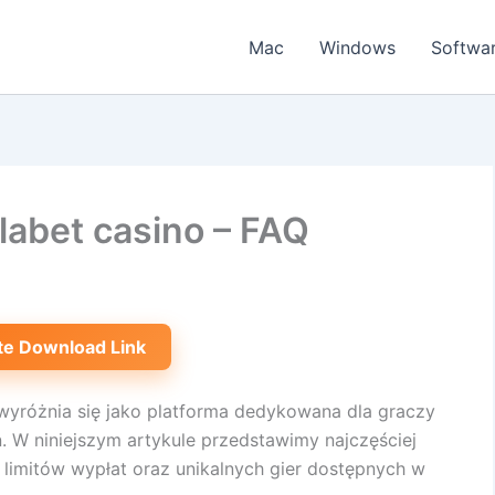
Mac
Windows
Softwa
labet casino – FAQ
e Download Link
 wyróżnia się jako platforma dedykowana dla graczy
 W niniejszym artykule przedstawimy najczęściej
limitów wypłat oraz unikalnych gier dostępnych w