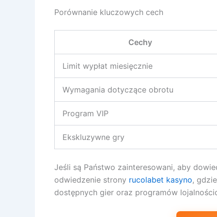
Porównanie kluczowych cech
Cechy
Limit wypłat miesięcznie
Wymagania dotyczące obrotu
Program VIP
Ekskluzywne gry
Jeśli są Państwo zainteresowani, aby dowied
odwiedzenie strony
rucolabet kasyno
, gdzi
dostępnych gier oraz programów lojalności