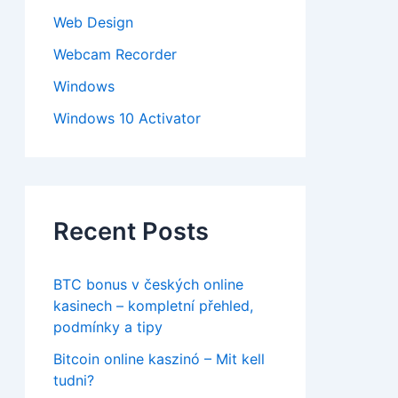
Web Design
Webcam Recorder
Windows
Windows 10 Activator
Recent Posts
BTC bonus v českých online
kasinech – kompletní přehled,
podmínky a tipy
Bitcoin online kaszinó – Mit kell
tudni?