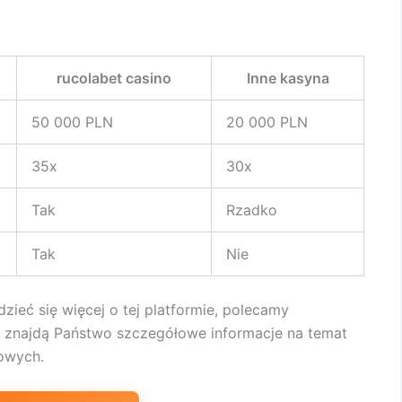
rucolabet casino
Inne kasyna
50 000 PLN
20 000 PLN
35x
30x
Tak
Rzadko
Tak
Nie
zieć się więcej o tej platformie, polecamy
e znajdą Państwo szczegółowe informacje na temat
owych.