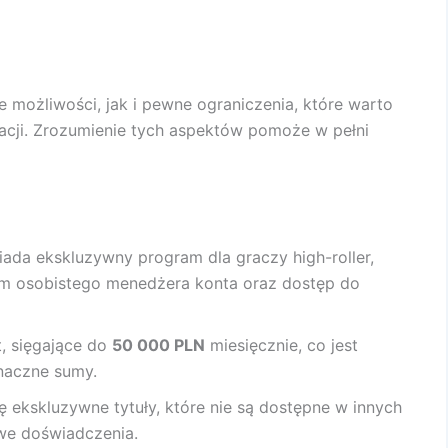
e możliwości, jak i pewne ograniczenia, które warto
racji. Zrozumienie tych aspektów pomoże w pełni
iada ekskluzywny program dla graczy high-roller,
tym osobistego menedżera konta oraz dostęp do
, sięgające do
50 000 PLN
miesięcznie, co jest
znaczne sumy.
ę ekskluzywne tytuły, które nie są dostępne w innych
we doświadczenia.