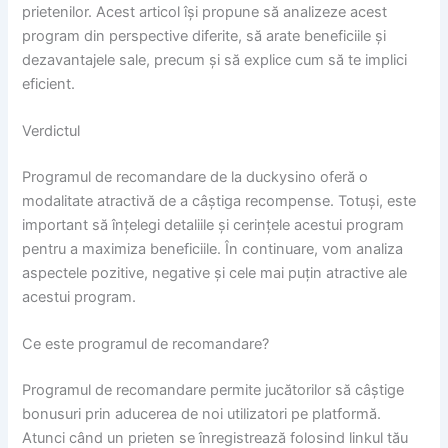
prietenilor. Acest articol își propune să analizeze acest
program din perspective diferite, să arate beneficiile și
dezavantajele sale, precum și să explice cum să te implici
eficient.
Verdictul
Programul de recomandare de la duckysino oferă o
modalitate atractivă de a câștiga recompense. Totuși, este
important să înțelegi detaliile și cerințele acestui program
pentru a maximiza beneficiile. În continuare, vom analiza
aspectele pozitive, negative și cele mai puțin atractive ale
acestui program.
Ce este programul de recomandare?
Programul de recomandare permite jucătorilor să câștige
bonusuri prin aducerea de noi utilizatori pe platformă.
Atunci când un prieten se înregistrează folosind linkul tău