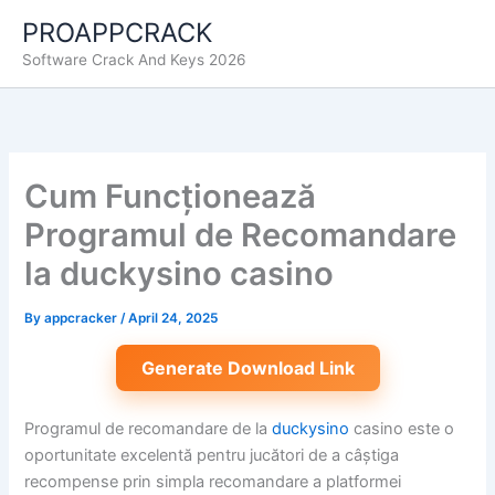
Skip
PROAPPCRACK
to
Software Crack And Keys 2026
content
Cum Funcționează
Programul de Recomandare
la duckysino casino
By
appcracker
/
April 24, 2025
Generate Download Link
Programul de recomandare de la
duckysino
casino este o
oportunitate excelentă pentru jucători de a câștiga
recompense prin simpla recomandare a platformei