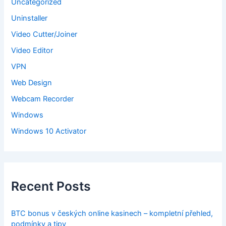
Uncategorized
Uninstaller
Video Cutter/Joiner
Video Editor
VPN
Web Design
Webcam Recorder
Windows
Windows 10 Activator
Recent Posts
BTC bonus v českých online kasinech – kompletní přehled,
podmínky a tipy