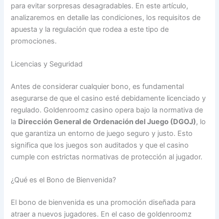
para evitar sorpresas desagradables. En este artículo,
analizaremos en detalle las condiciones, los requisitos de
apuesta y la regulación que rodea a este tipo de
promociones.
Licencias y Seguridad
Antes de considerar cualquier bono, es fundamental
asegurarse de que el casino esté debidamente licenciado y
regulado. Goldenroomz casino opera bajo la normativa de
la
Dirección General de Ordenación del Juego (DGOJ)
, lo
que garantiza un entorno de juego seguro y justo. Esto
significa que los juegos son auditados y que el casino
cumple con estrictas normativas de protección al jugador.
¿Qué es el Bono de Bienvenida?
El bono de bienvenida es una promoción diseñada para
atraer a nuevos jugadores. En el caso de goldenroomz