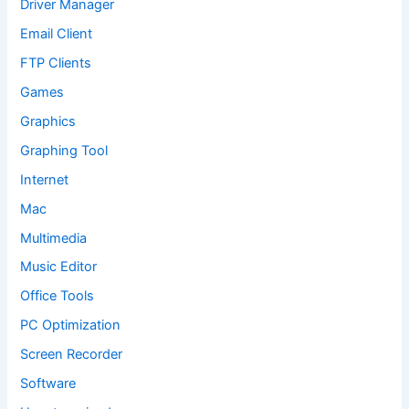
Driver Manager
Email Client
FTP Clients
Games
Graphics
Graphing Tool
Internet
Mac
Multimedia
Music Editor
Office Tools
PC Optimization
Screen Recorder
Software