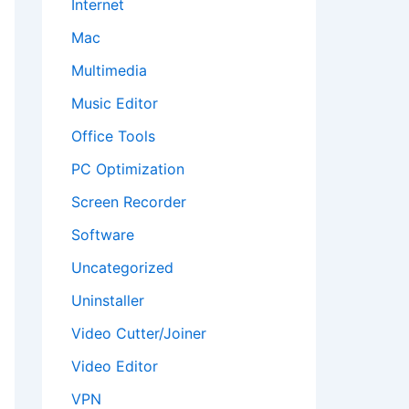
Internet
Mac
Multimedia
Music Editor
Office Tools
PC Optimization
Screen Recorder
Software
Uncategorized
Uninstaller
Video Cutter/Joiner
Video Editor
VPN