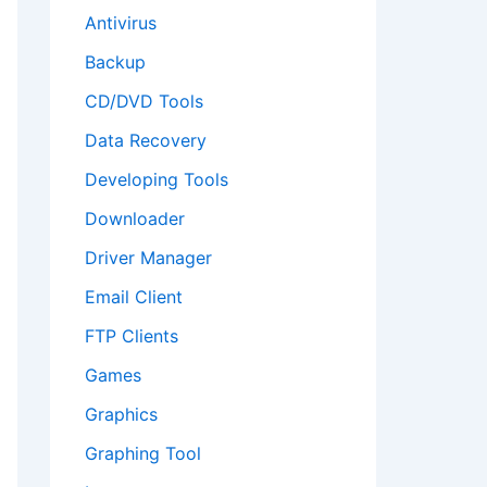
Antivirus
Backup
CD/DVD Tools
Data Recovery
Developing Tools
Downloader
Driver Manager
Email Client
FTP Clients
Games
Graphics
Graphing Tool