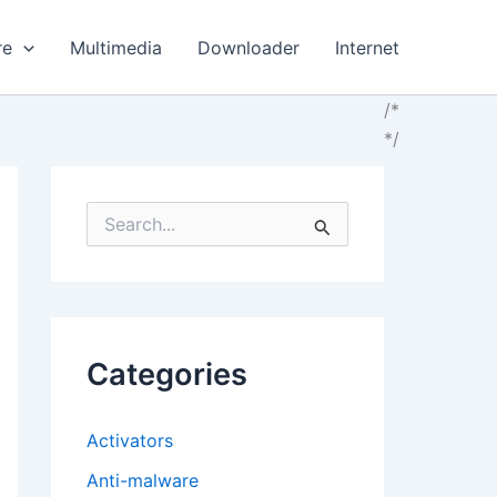
re
Multimedia
Downloader
Internet
/*
*/
S
e
a
r
c
h
f
Categories
o
r
:
Activators
Anti-malware