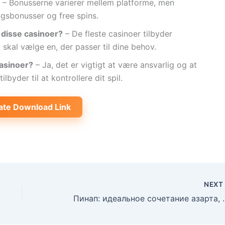
– Bonusserne varierer mellem platforme, men
ngsbonusser og free spins.
 disse casinoer?
– De fleste casinoer tilbyder
 skal vælge en, der passer til dine behov.
casinoer?
– Ja, det er vigtigt at være ansvarlig og at
lbyder til at kontrollere dit spil.
ate Download Link
NEX
Пинап: идеальное сочетание аз