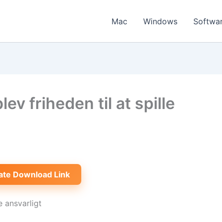
Mac
Windows
Softwa
ev friheden til at spille
ate Download Link
e ansvarligt