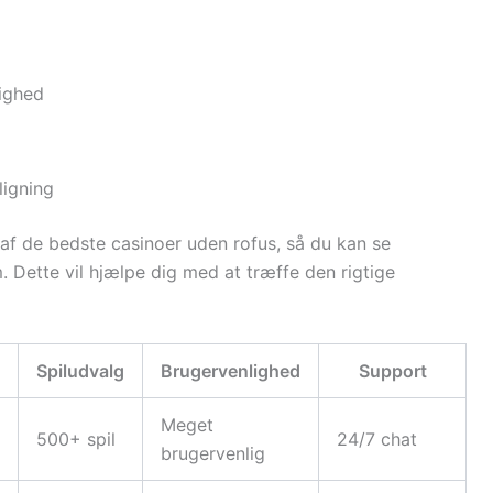
ighed
igning
af de bedste casinoer uden rofus, så du kan se
 Dette vil hjælpe dig med at træffe den rigtige
Spiludvalg
Brugervenlighed
Support
Meget
500+ spil
24/7 chat
brugervenlig