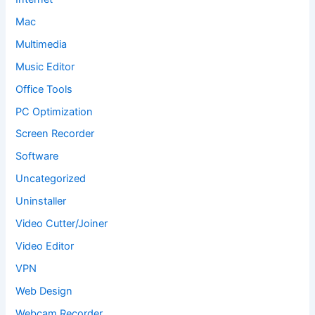
Mac
Multimedia
Music Editor
Office Tools
PC Optimization
Screen Recorder
Software
Uncategorized
Uninstaller
Video Cutter/Joiner
Video Editor
VPN
Web Design
Webcam Recorder