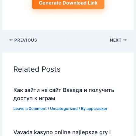
Generate Download Link
PREVIOUS
NEXT
Related Posts
Как зайти на сайт Вавада и получить
доступ к играм
Leave a Comment
/
Uncategorized
/ By
appcracker
Vavada kasyno online najlepsze gry i