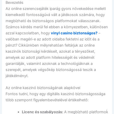
Bevezetés
Az online szerencsejáték iparág gyors növekedése mellett
kiemelkedő fontosságúvá vált a játékosok számára, hogy
megbízható és biztonságos platformokat válasszanak.
Számos kérdés merül fel ebben a környezetben, különösen
azzal kapcsolatban, hogy
vinyl casino biztonságos?
–
valóban megéri-e az adott oldalba fektetni az időt és a
pénzt? Cikkünkben mélyrehatóan feltárjuk az online
kaszinók biztonsági kérdéseit, azokat a tényezőket,
amelyek az adott platform hitelességét és védelmét
garantálják, valamint azoknak a technológiáknak a
szerepét, amelyek végsőkép biztonságossá teszik a
játékélményt.
Az online kaszinó biztonságának alapkövei
Fontos tudni, hogy egy digitális kaszinó biztonságossága
több szempont figyelembevételével értékelhető:
Licenc és szabályozás:
A megbízható platformoḱ