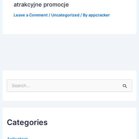
atrakcyjne promocje
Leave a Comment
/
Uncategorized
/ By
appcracker
S
e
a
r
c
h
f
Categories
o
r
:
Activators