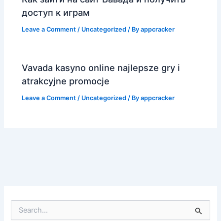
доступ к играм
Leave a Comment
/
Uncategorized
/ By
appcracker
Vavada kasyno online najlepsze gry i
atrakcyjne promocje
Leave a Comment
/
Uncategorized
/ By
appcracker
S
e