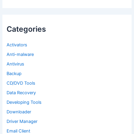
a
r
c
h
f
Categories
o
r
:
Activators
Anti-malware
Antivirus
Backup
CD/DVD Tools
Data Recovery
Developing Tools
Downloader
Driver Manager
Email Client