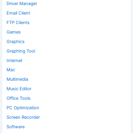
Driver Manager
Email Client
FTP Clients
Games
Graphics
Graphing Tool
Internet
Mac
Multimedia
Music Editor
Office Tools
PC Optimization
Screen Recorder
Software