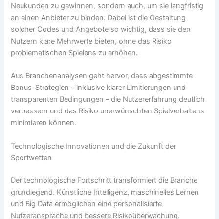
Neukunden zu gewinnen, sondern auch, um sie langfristig
an einen Anbieter zu binden. Dabei ist die Gestaltung
solcher Codes und Angebote so wichtig, dass sie den
Nutzern klare Mehrwerte bieten, ohne das Risiko
problematischen Spielens zu erhöhen.
Aus Branchenanalysen geht hervor, dass abgestimmte
Bonus-Strategien – inklusive klarer Limitierungen und
transparenten Bedingungen – die Nutzererfahrung deutlich
verbessern und das Risiko unerwünschten Spielverhaltens
minimieren können.
Technologische Innovationen und die Zukunft der
Sportwetten
Der technologische Fortschritt transformiert die Branche
grundlegend. Künstliche Intelligenz, maschinelles Lernen
und Big Data ermöglichen eine personalisierte
Nutzeransprache und bessere Risikoüberwachung.