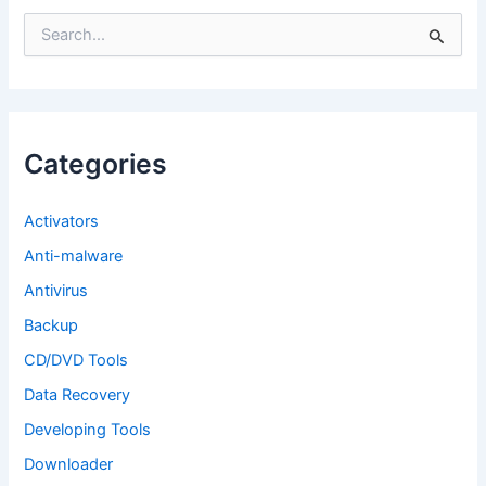
S
e
a
r
c
h
f
Categories
o
r
:
Activators
Anti-malware
Antivirus
Backup
CD/DVD Tools
Data Recovery
Developing Tools
Downloader