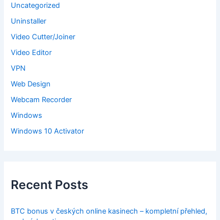
Uncategorized
Uninstaller
Video Cutter/Joiner
Video Editor
VPN
Web Design
Webcam Recorder
Windows
Windows 10 Activator
Recent Posts
BTC bonus v českých online kasinech – kompletní přehled,