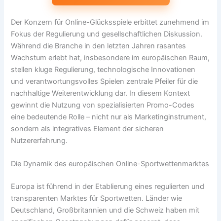
Der Konzern für Online-Glücksspiele erbittet zunehmend im
Fokus der Regulierung und gesellschaftlichen Diskussion.
Während die Branche in den letzten Jahren rasantes
Wachstum erlebt hat, insbesondere im europäischen Raum,
stellen kluge Regulierung, technologische Innovationen
und verantwortungsvolles Spielen zentrale Pfeiler für die
nachhaltige Weiterentwicklung dar. In diesem Kontext
gewinnt die Nutzung von spezialisierten Promo-Codes
eine bedeutende Rolle – nicht nur als Marketinginstrument,
sondern als integratives Element der sicheren
Nutzererfahrung.
Die Dynamik des europäischen Online-Sportwettenmarktes
Europa ist führend in der Etablierung eines regulierten und
transparenten Marktes für Sportwetten. Länder wie
Deutschland, Großbritannien und die Schweiz haben mit