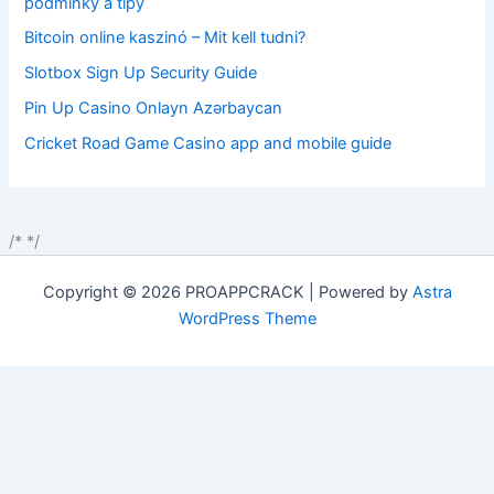
podmínky a tipy
Bitcoin online kaszinó – Mit kell tudni?
Slotbox Sign Up Security Guide
Pin Up Casino Onlayn Azərbaycan
Cricket Road Game Casino app and mobile guide
/*
*/
Copyright © 2026 PROAPPCRACK | Powered by
Astra
WordPress Theme