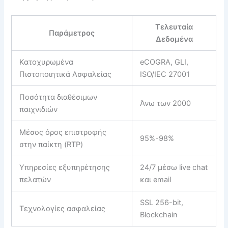
Τελευταία
Παράμετρος
Δεδομένα
Κατοχυρωμένα
eCOGRA, GLI,
Πιστοποιητικά Ασφαλείας
ISO/IEC 27001
Ποσότητα διαθέσιμων
Άνω των 2000
παιχνιδιών
Μέσος όρος επιστροφής
95%-98%
στην παίκτη (RTP)
Υπηρεσίες εξυπηρέτησης
24/7 μέσω live chat
πελατών
και email
SSL 256-bit,
Τεχνολογίες ασφαλείας
Blockchain