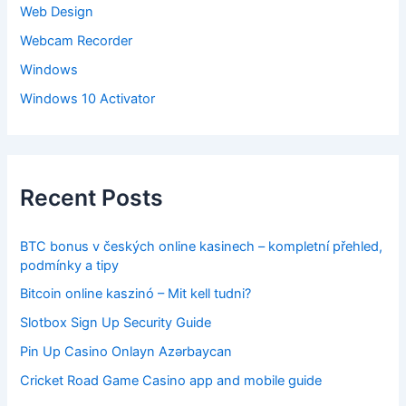
Web Design
Webcam Recorder
Windows
Windows 10 Activator
Recent Posts
BTC bonus v českých online kasinech – kompletní přehled,
podmínky a tipy
Bitcoin online kaszinó – Mit kell tudni?
Slotbox Sign Up Security Guide
Pin Up Casino Onlayn Azərbaycan
Cricket Road Game Casino app and mobile guide