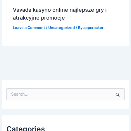
Vavada kasyno online najlepsze gry i
atrakcyjne promocje
Leave a Comment
/
Uncategorized
/ By
appcracker
S
e
a
r
c
h
f
Categories