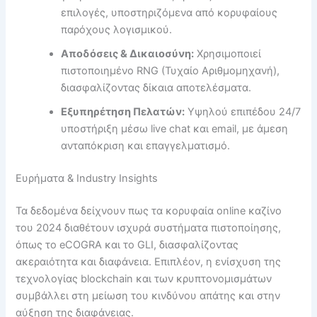
επιλογές, υποστηριζόμενα από κορυφαίους
παρόχους λογισμικού.
Αποδόσεις & Δικαιοσύνη:
Χρησιμοποιεί
πιστοποιημένο RNG (Τυχαίο Αριθμομηχανή),
διασφαλίζοντας δίκαια αποτελέσματα.
Εξυπηρέτηση Πελατών:
Υψηλού επιπέδου 24/7
υποστήριξη μέσω live chat και email, με άμεση
ανταπόκριση και επαγγελματισμό.
Ευρήματα & Industry Insights
Τα δεδομένα δείχνουν πως τα κορυφαία online καζίνο
του 2024 διαθέτουν ισχυρά συστήματα πιστοποίησης,
όπως το eCOGRA και το GLI, διασφαλίζοντας
ακεραιότητα και διαφάνεια. Επιπλέον, η ενίσχυση της
τεχνολογίας blockchain και των κρυπτονομισμάτων
συμβάλλει στη μείωση του κινδύνου απάτης και στην
αύξηση της διαφάνειας.