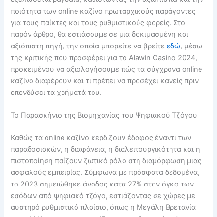
ποιότητα των online καζίνο πρωταρχικούς παράγοντες
για τους παίκτες και τους ρυθμιστικούς φορείς. Στο
παρόν άρθρο, θα εστιάσουμε σε μια δοκιμασμένη και
αξιόπιστη πηγή, την οποία μπορείτε να βρείτε
εδώ
, μέσω
της κριτικής που προσφέρει για το Alawin Casino 2024,
προκειμένου να αξιολογήσουμε πώς τα σύγχρονα online
καζίνο διαφέρουν και τι πρέπει να προσέχει κανείς πριν
επενδύσει τα χρήματά του.
Το Παρασκήνιο της Βιομηχανίας του Ψηφιακού Τζόγου
Καθώς τα online καζίνο κερδίζουν έδαφος έναντι των
παραδοσιακών, η διαφάνεια, η διαλειτουργικότητα και η
πιστοποίηση παίζουν ζωτικό ρόλο στη διαμόρφωση μιας
ασφαλούς εμπειρίας. Σύμφωνα με πρόσφατα δεδομένα,
το 2023 σημειώθηκε άνοδος κατά 27% στον όγκο των
εσόδων από ψηφιακό τζόγο, εστιάζοντας σε χώρες με
αυστηρό ρυθμιστικό πλαίσιο, όπως η Μεγάλη Βρετανία