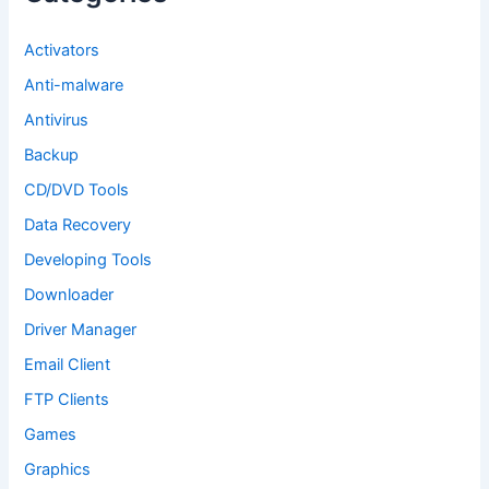
o
r
:
Activators
Anti-malware
Antivirus
Backup
CD/DVD Tools
Data Recovery
Developing Tools
Downloader
Driver Manager
Email Client
FTP Clients
Games
Graphics