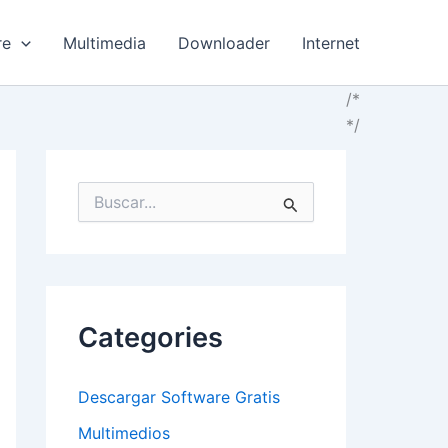
re
Multimedia
Downloader
Internet
/*
*/
B
u
s
c
a
r
p
Categories
o
r
:
Descargar Software Gratis
Multimedios