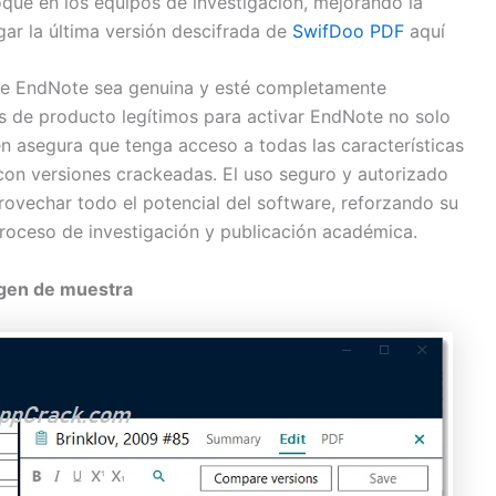
foque en los equipos de investigación, mejorando la
ar la última versión descifrada de
SwifDoo PDF
aquí
de EndNote sea genuina y esté completamente
es de producto legítimos para activar EndNote no solo
n asegura que tenga acceso a todas las características
 con versiones crackeadas. El uso seguro y autorizado
ovechar todo el potencial del software, reforzando su
proceso de investigación y publicación académica.
gen de muestra