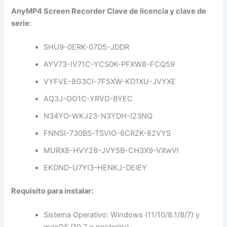
AnyMP4 Screen Recorder Clave de licencia y clave de
serie:
SHU9-0ERK-07D5-JDDR
AYV73-IV71C-YCS0K-PFXW8-FCQ59
VYFVE-8G3CI-7F5XW-KD1XU-JVYXE
AQ3J-OO1C-YRVD-BYEC
N34YO-WKJ23-N3YDH-I23NQ
FNNSI-730BS-TSVIO-6CRZK-82VYS
MURX8-HVY28-JVY5B-CH3X9-VXwVI
EKDND-U7YI3–HENKJ-DEIEY
Requisito para instalar:
Sistema Operativo: Windows (11/10/8.1/8/7) y