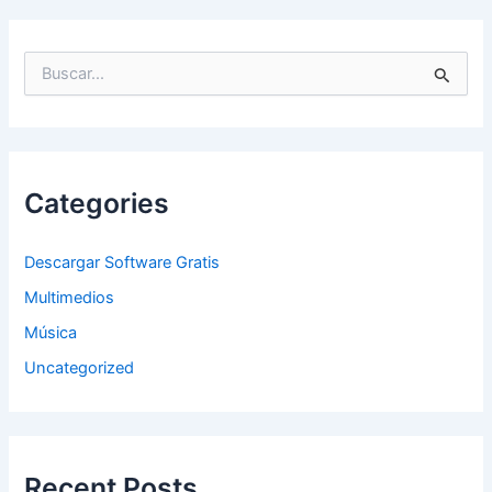
B
u
s
c
a
r
p
Categories
o
r
:
Descargar Software Gratis
Multimedios
Música
Uncategorized
Recent Posts