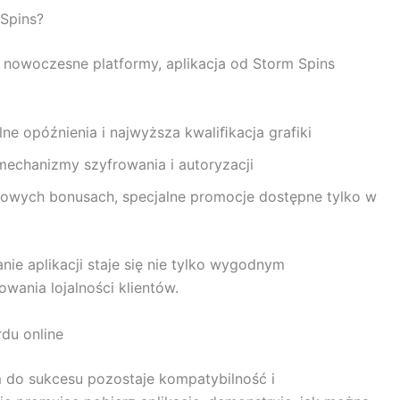
Spins?
ą nowoczesne platformy, aplikacja od Storm Spins
ne opóźnienia i najwyższa kwaliﬁkacja grafiki
chanizmy szyfrowania i autoryzacji
owych bonusach, specjalne promocje dostępne tylko w
ie aplikacji staje się nie tylko wygodnym
owania lojalności klientów.
du online
m do sukcesu pozostaje kompatybilność i