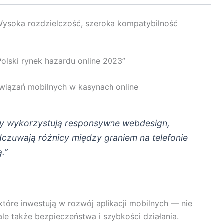
ysoka rozdzielczość, szeroka kompatybilność
olski rynek hazardu online 2023”
wiązań mobilnych w kasynach online
rmy wykorzystują responsywne webdesign,
dczuwają różnicy między graniem na telefonie
.”
które inwestują w rozwój aplikacji mobilnych — nie
e także bezpieczeństwa i szybkości działania.