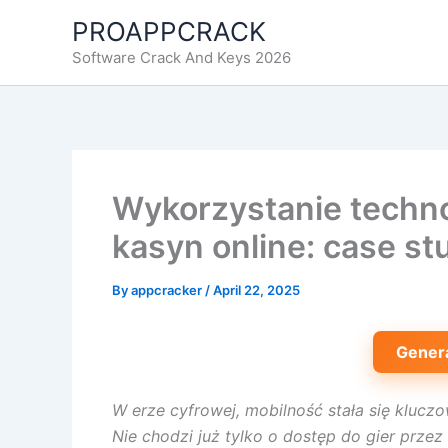
Skip
PROAPPCRACK
to
Software Crack And Keys 2026
content
Wykorzystanie techno
kasyn online: case st
By
appcracker
/
April 22, 2025
Gener
W erze cyfrowej, mobilność stała się kluc
Nie chodzi już tylko o dostęp do gier przez