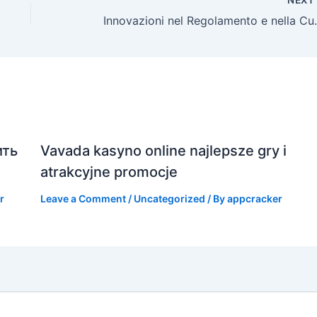
NEX
Innovazioni nel Regol
ить
Vavada kasyno online najlepsze gry i
atrakcyjne promocje
r
Leave a Comment
/
Uncategorized
/ By
appcracker