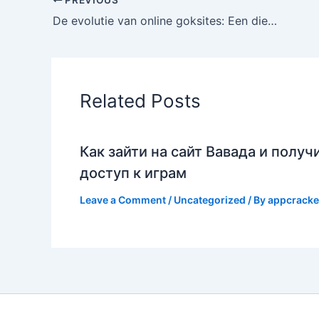
PREVIOUS
De evolutie van online goksites: Een diepgaande analyse
Related Posts
Как зайти на сайт Вавада и получ
доступ к играм
Leave a Comment
/
Uncategorized
/ By
appcracke