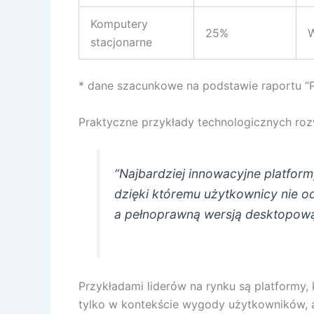
Komputery
25%
W
stacjonarne
* dane szacunkowe na podstawie raportu “P
Praktyczne przykłady technologicznych roz
“Najbardziej innowacyjne platfo
dzięki któremu użytkownicy nie o
a pełnoprawną wersją desktopową
Przykładami liderów na rynku są platformy, 
tylko w kontekście wygody użytkowników, al