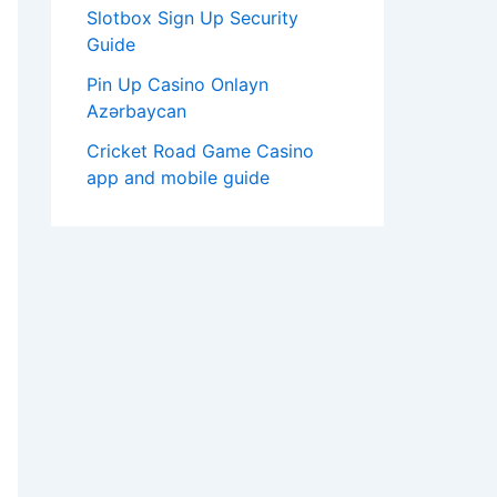
Slotbox Sign Up Security
Guide
Pin Up Casino Onlayn
Azərbaycan
Cricket Road Game Casino
app and mobile guide