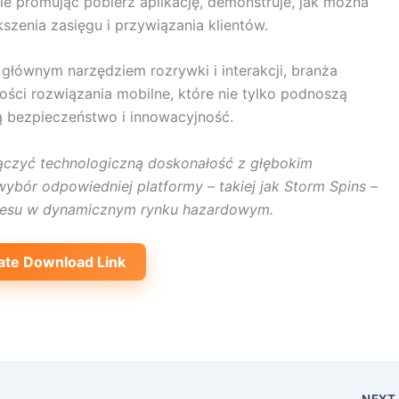
e promując pobierz aplikację, demonstruje, jak można
zenia zasięgu i przywiązania klientów.
głównym narzędziem rozrywki i interakcji, branża
ści rozwiązania mobilne, które nie tylko podnoszą
ą bezpieczeństwo i innowacyjność.
 łączyć technologiczną doskonałość z głębokim
ybór odpowiedniej platformy – takiej jak Storm Spins –
ukcesu w dynamicznym rynku hazardowym.
ate Download Link