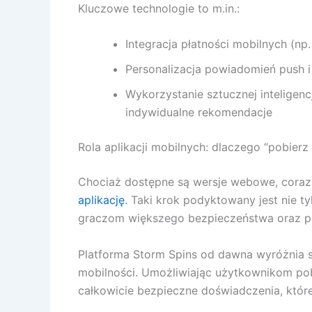
Kluczowe technologie to m.in.:
Integracja płatności mobilnych (np.
Personalizacja powiadomień push i
Wykorzystanie sztucznej inteligen
indywidualne rekomendacje
Rola aplikacji mobilnych: dlaczego “pobierz
Chociaż dostępne są wersje webowe, coraz
aplikację
. Taki krok podyktowany jest nie t
graczom większego bezpieczeństwa oraz per
Platforma Storm Spins od dawna wyróżnia s
mobilności. Umożliwiając użytkownikom pobra
całkowicie bezpieczne doświadczenia, które 