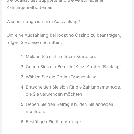
die Qualität des Supports und die verschiedenen
Zahlungsmethoden ein.
Wie beantrage ich eine Auszahlung?
Um eine Auszahlung bei roostino Casino zu beantragen,
folgen Sie diesen Schritten:
Melden Sie sich in Ihrem Konto an.
Gehen Sie zum Bereich “Kasse” oder “Banking”.
Wählen Sie die Option “Auszahlung”.
Entscheiden Sie sich für die Zahlungsmethode,
die Sie verwenden möchten.
Geben Sie den Betrag ein, den Sie abheben
möchten.
Bestätigen Sie Ihre Anfrage.