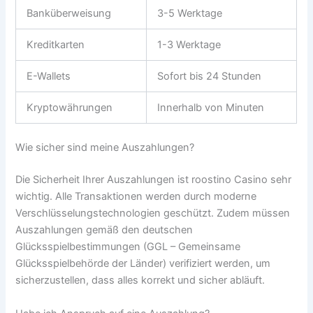
Banküberweisung
3-5 Werktage
Kreditkarten
1-3 Werktage
E-Wallets
Sofort bis 24 Stunden
Kryptowährungen
Innerhalb von Minuten
Wie sicher sind meine Auszahlungen?
Die Sicherheit Ihrer Auszahlungen ist roostino Casino sehr
wichtig. Alle Transaktionen werden durch moderne
Verschlüsselungstechnologien geschützt. Zudem müssen
Auszahlungen gemäß den deutschen
Glücksspielbestimmungen (GGL – Gemeinsame
Glücksspielbehörde der Länder) verifiziert werden, um
sicherzustellen, dass alles korrekt und sicher abläuft.