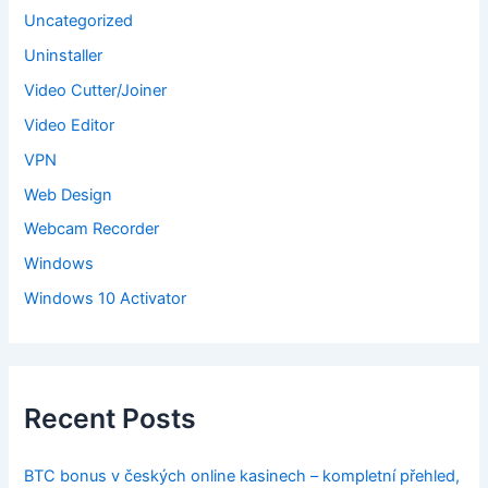
Uncategorized
Uninstaller
Video Cutter/Joiner
Video Editor
VPN
Web Design
Webcam Recorder
Windows
Windows 10 Activator
Recent Posts
BTC bonus v českých online kasinech – kompletní přehled,