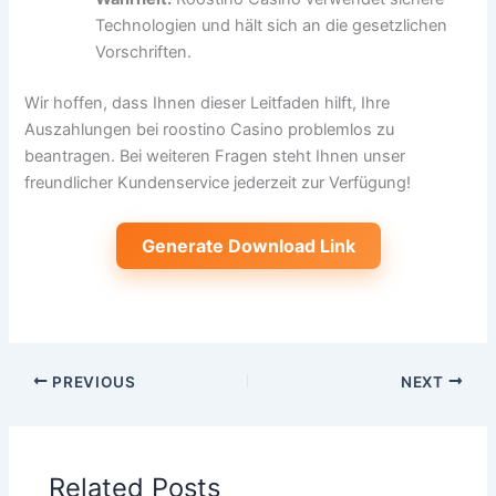
Technologien und hält sich an die gesetzlichen
Vorschriften.
Wir hoffen, dass Ihnen dieser Leitfaden hilft, Ihre
Auszahlungen bei roostino Casino problemlos zu
beantragen. Bei weiteren Fragen steht Ihnen unser
freundlicher Kundenservice jederzeit zur Verfügung!
Generate Download Link
PREVIOUS
NEXT
Related Posts