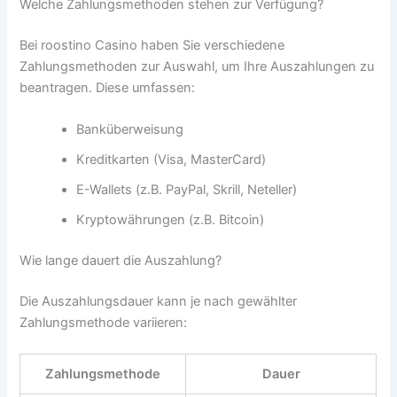
Welche Zahlungsmethoden stehen zur Verfügung?
Bei roostino Casino haben Sie verschiedene
Zahlungsmethoden zur Auswahl, um Ihre Auszahlungen zu
beantragen. Diese umfassen:
Banküberweisung
Kreditkarten (Visa, MasterCard)
E-Wallets (z.B. PayPal, Skrill, Neteller)
Kryptowährungen (z.B. Bitcoin)
Wie lange dauert die Auszahlung?
Die Auszahlungsdauer kann je nach gewählter
Zahlungsmethode variieren:
Zahlungsmethode
Dauer