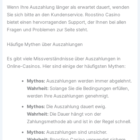
Wenn Ihre Auszahlung länger als erwartet dauert, wenden
Sie sich bitte an den Kundenservice. Roostino Casino
bietet einen hervorragenden Support, der Ihnen bei allen
Fragen und Problemen zur Seite steht.
Häufige Mythen über Auszahlungen
Es gibt viele Missverständnisse über Auszahlungen in
Online-Casinos. Hier sind einige der häufigsten Mythen:
Mythos:
Auszahlungen werden immer abgelehnt.
Wahrheit:
Solange Sie die Bedingungen erfüllen,
werden Ihre Auszahlungen genehmigt.
Mythos:
Die Auszahlung dauert ewig.
Wahrheit:
Die Dauer hängt von der
Zahlungsmethode ab und ist in der Regel schnell.
Mythos:
Auszahlungen sind unsicher.
Wahrheit:
Roostino Casino verwendet sichere