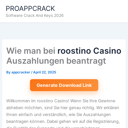
Skip
PROAPPCRACK
to
Software Crack And Keys 2026
content
Wie man bei
roostino Casino
Auszahlungen beantragt
By
appcracker
/
April 22, 2025
Generate Download Link
Willkommen im roostino Casino! Wenn Sie Ihre Gewinne
abheben möchten, sind Sie hier genau richtig. Wir erklären
Ihnen einfach und verständlich, wie Sie Auszahlungen
beantragen können. Dabei gehen wir auf die Registrierung,