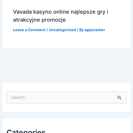
Vavada kasyno online najlepsze gry i
atrakcyjne promocje
Leave a Comment
/
Uncategorized
/ By
appcracker
S
e
a
r
c
h
f
Categories