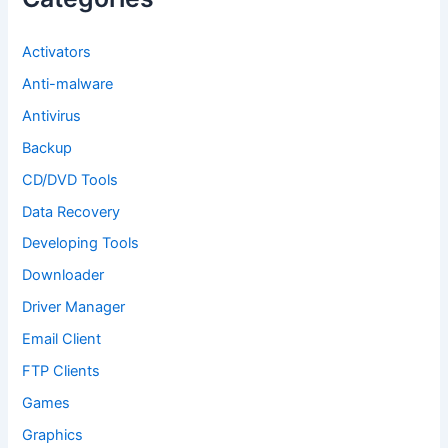
o
r
:
Activators
Anti-malware
Antivirus
Backup
CD/DVD Tools
Data Recovery
Developing Tools
Downloader
Driver Manager
Email Client
FTP Clients
Games
Graphics