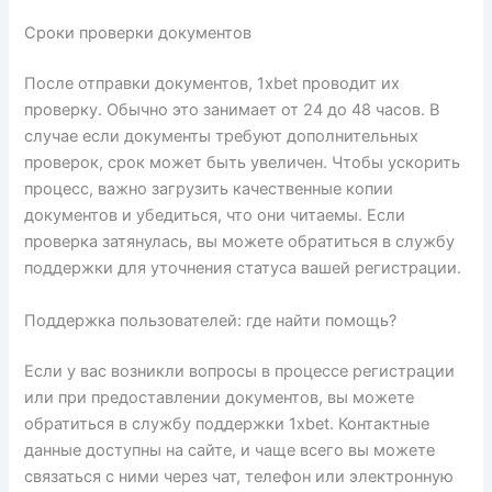
Сроки проверки документов
После отправки документов, 1xbet проводит их
проверку. Обычно это занимает от 24 до 48 часов. В
случае если документы требуют дополнительных
проверок, срок может быть увеличен. Чтобы ускорить
процесс, важно загрузить качественные копии
документов и убедиться, что они читаемы. Если
проверка затянулась, вы можете обратиться в службу
поддержки для уточнения статуса вашей регистрации.
Поддержка пользователей: где найти помощь?
Если у вас возникли вопросы в процессе регистрации
или при предоставлении документов, вы можете
обратиться в службу поддержки 1xbet. Контактные
данные доступны на сайте, и чаще всего вы можете
связаться с ними через чат, телефон или электронную