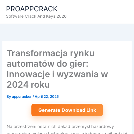
Skip
PROAPPCRACK
to
Software Crack And Keys 2026
content
Transformacja rynku
automatów do gier:
Innowacje i wyzwania w
2024 roku
By
appcracker
/
April 22, 2025
Generate Download Link
Na przestrzeni ostatnich dekad przemysł hazardowy
przeszedł rewolucję technologiczną, a jednym z najbardziej