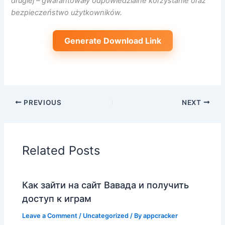
drugiej – gwarantowały odpowiedzialne korzystanie oraz
bezpieczeństwo użytkowników.
Generate Download Link
PREVIOUS
NEXT
Related Posts
Как зайти на сайт Вавада и получить
доступ к играм
Leave a Comment
/
Uncategorized
/ By
appcracker