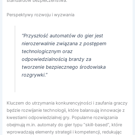
standardów bezpieczeństwa.
Perspektywy rozwoju i wyzwania
“Przyszłość automatów do gier jest
nierozerwalnie związana z postępem
technologicznym oraz
odpowiedzialnością branży za
tworzenie bezpiecznego środowiska
rozgrywki.”
Kluczem do utrzymania konkurencyjności i zaufania graczy
będzie rozwijanie technologii, które balansują innowacje z
kwestiami odpowiedzialnej gry. Popularne rozwiązania
obejmują m.in. automaty do gier typu “skill-based”, które
wprowadzają elementy strategii i kompetencji, redukując