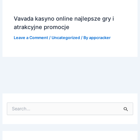
Vavada kasyno online najlepsze gry i
atrakcyjne promocje
Leave a Comment
/
Uncategorized
/ By
appcracker
S
e
a
r
c
h