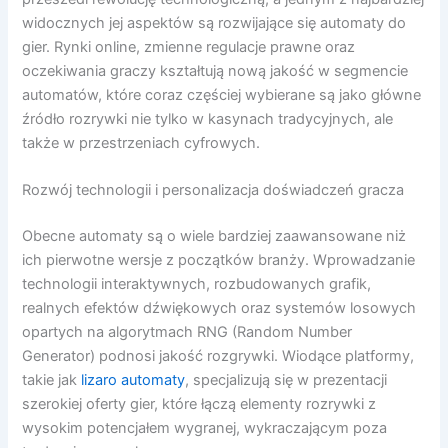
widocznych jej aspektów są rozwijające się automaty do
gier. Rynki online, zmienne regulacje prawne oraz
oczekiwania graczy kształtują nową jakość w segmencie
automatów, które coraz częściej wybierane są jako główne
źródło rozrywki nie tylko w kasynach tradycyjnych, ale
także w przestrzeniach cyfrowych.
Rozwój technologii i personalizacja doświadczeń gracza
Obecne automaty są o wiele bardziej zaawansowane niż
ich pierwotne wersje z początków branży. Wprowadzanie
technologii interaktywnych, rozbudowanych grafik,
realnych efektów dźwiękowych oraz systemów losowych
opartych na algorytmach RNG (Random Number
Generator) podnosi jakość rozgrywki. Wiodące platformy,
takie jak
lizaro automaty
, specjalizują się w prezentacji
szerokiej oferty gier, które łączą elementy rozrywki z
wysokim potencjałem wygranej, wykraczającym poza