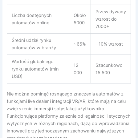
Przewidywany
Liczba dostępnych
Około
wzrost do
automatów online
5000
7000+
Średni udział rynku
~65%
+10% wzrost
automatów w branży
Wartość globalnego
12
Szacunkowo
rynku automatów (mln
000
15 500
USD)
Nie można pominąć rosnącego znaczenia automatów z
funkcjami live dealer i integracji VR/AR, które mają na celu
zwiększenie immersji i satysfakcji użytkownika.
Funkcjonujące platformy zależnie od legalności i etycznych
wytycznych w różnych regionach, dążą do wprowadzania
innowacji przy jednoczesnym zachowaniu najwyższych