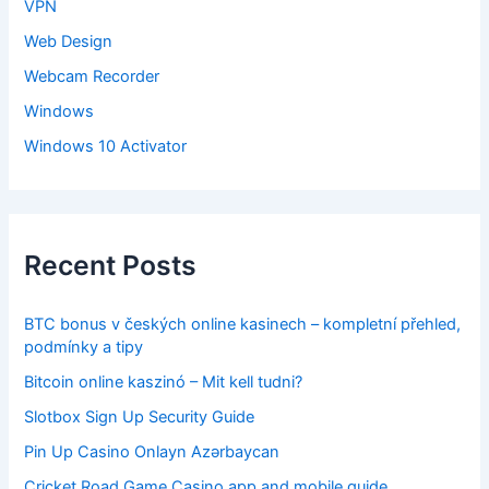
VPN
Web Design
Webcam Recorder
Windows
Windows 10 Activator
Recent Posts
BTC bonus v českých online kasinech – kompletní přehled,
podmínky a tipy
Bitcoin online kaszinó – Mit kell tudni?
Slotbox Sign Up Security Guide
Pin Up Casino Onlayn Azərbaycan
Cricket Road Game Casino app and mobile guide