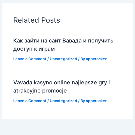
Related Posts
Как зайти на сайт Вавада и получить
доступ к играм
Leave a Comment
/
Uncategorized
/ By
appcracker
Vavada kasyno online najlepsze gry i
atrakcyjne promocje
Leave a Comment
/
Uncategorized
/ By
appcracker