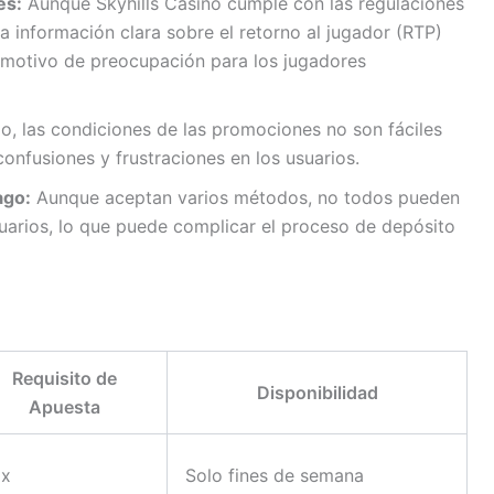
es:
Aunque Skyhills Casino cumple con las regulaciones
 información clara sobre el retorno al jugador (RTP)
n motivo de preocupación para los jugadores
, las condiciones de las promociones no son fáciles
confusiones y frustraciones en los usuarios.
ago:
Aunque aceptan varios métodos, no todos pueden
suarios, lo que puede complicar el proceso de depósito
Requisito de
Disponibilidad
Apuesta
5x
Solo fines de semana