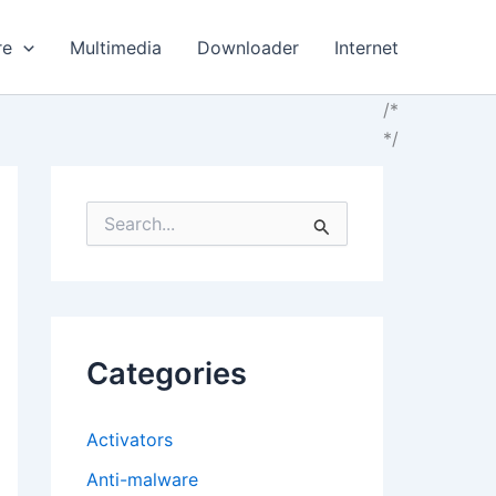
re
Multimedia
Downloader
Internet
/*
*/
S
e
a
r
c
h
f
Categories
o
r
:
Activators
Anti-malware