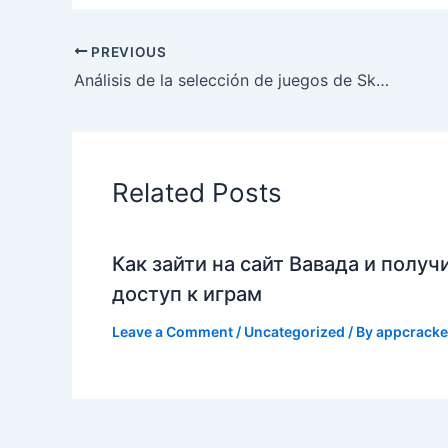
PREVIOUS
Análisis de la selección de juegos de Skyhills Casino
Related Posts
Как зайти на сайт Вавада и получ
доступ к играм
Leave a Comment
/
Uncategorized
/ By
appcracke