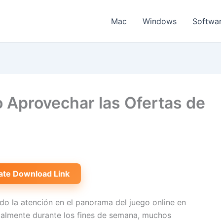
Mac
Windows
Softwa
 Aprovechar las Ofertas de
ate Download Link
do la atención en el panorama del juego online en
ialmente durante los fines de semana, muchos