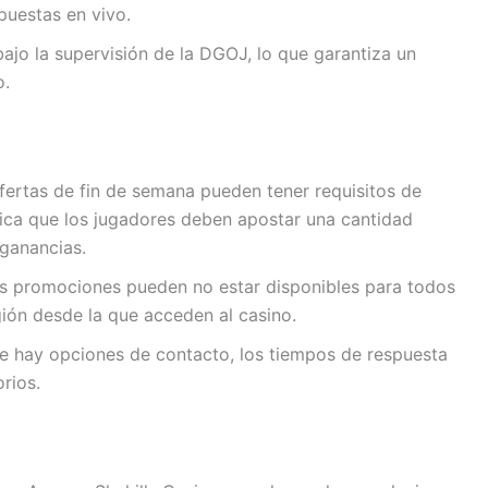
uestas en vivo.
jo la supervisión de la DGOJ, lo que garantiza un
o.
fertas de fin de semana pueden tener requisitos de
ifica que los jugadores deben apostar una cantidad
 ganancias.
 promociones pueden no estar disponibles para todos
gión desde la que acceden al casino.
 hay opciones de contacto, los tiempos de respuesta
rios.