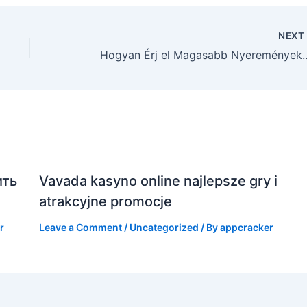
NEX
Hogyan Érj el Magasabb Nyeremény
ить
Vavada kasyno online najlepsze gry i
atrakcyjne promocje
r
Leave a Comment
/
Uncategorized
/ By
appcracker