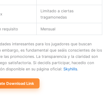
Limitado a ciertas
0x
tragamonedas
n requisito
Mensual
idades interesantes para los jugadores que buscan
in embargo, es fundamental que seáis conscientes de los
de las promociones. La transparencia y la claridad son
ego satisfactoria. Si decidís participar, hacedlo con
ón disponible en su página oficial:
Skyhills
.
ate Download Link