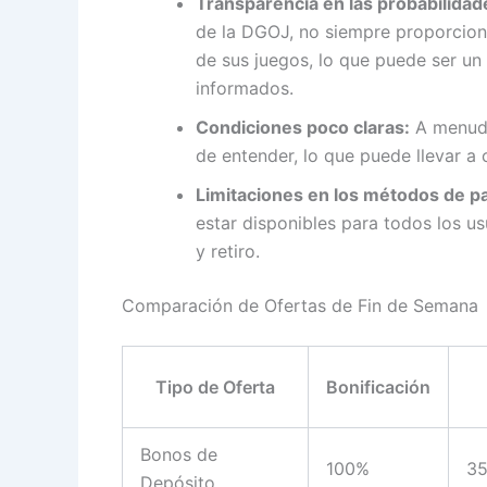
Transparencia en las probabilidad
de la DGOJ, no siempre proporciona
de sus juegos, lo que puede ser u
informados.
Condiciones poco claras:
A menudo
de entender, lo que puede llevar a 
Limitaciones en los métodos de p
estar disponibles para todos los u
y retiro.
Comparación de Ofertas de Fin de Semana
Tipo de Oferta
Bonificación
Bonos de
100%
3
Depósito