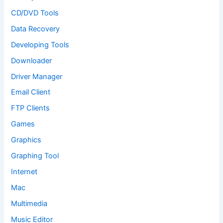
CD/DVD Tools
Data Recovery
Developing Tools
Downloader
Driver Manager
Email Client
FTP Clients
Games
Graphics
Graphing Tool
Internet
Mac
Multimedia
Music Editor