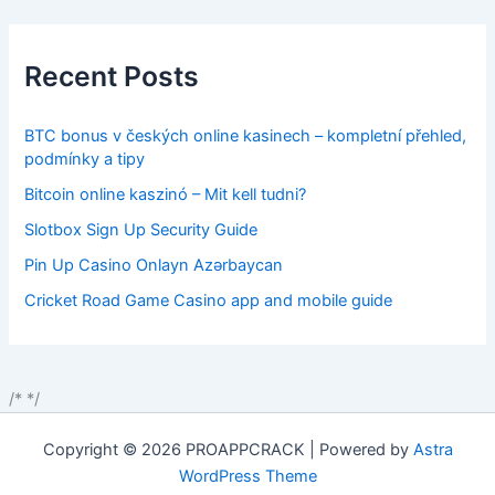
Recent Posts
BTC bonus v českých online kasinech – kompletní přehled,
podmínky a tipy
Bitcoin online kaszinó – Mit kell tudni?
Slotbox Sign Up Security Guide
Pin Up Casino Onlayn Azərbaycan
Cricket Road Game Casino app and mobile guide
/*
*/
Copyright © 2026 PROAPPCRACK | Powered by
Astra
WordPress Theme