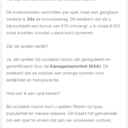
De inzetvereisten verschillen per spel, maar een gangbare
vereiste is
35x
de bonusbedrag. Dit betekent dat als u
bijvoorbeeld een bonus van €10 ontvangt, u in totaal €350
moet inzetten voordat u deze kunt opnemen.
Zijn de spellen eerlijk?
Ja, alle spellen bij rucolabet casino zijn gereguleerd en
gecertificeerd door de
Kansspelautoriteit (KSA)
. Dit
betekent dat ze voldoen aan strenge normen voor
eerlijkheid en transparantie.
Hoe kan ik een spel kiezen?
Bij rucolabet casino kunt u spellen filteren op type,
populariteit en nieuwe releases. Dit maakt het gemakkelijk
om een spel te vinden dat aan uw voorkeuren voldoet.