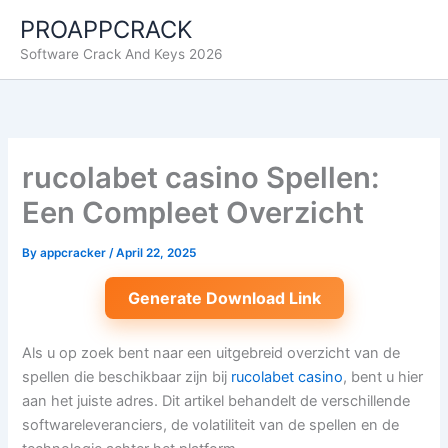
Skip
PROAPPCRACK
to
Software Crack And Keys 2026
content
rucolabet casino Spellen:
Een Compleet Overzicht
By
appcracker
/
April 22, 2025
Generate Download Link
Als u op zoek bent naar een uitgebreid overzicht van de
spellen die beschikbaar zijn bij
rucolabet casino
, bent u hier
aan het juiste adres. Dit artikel behandelt de verschillende
softwareleveranciers, de volatiliteit van de spellen en de