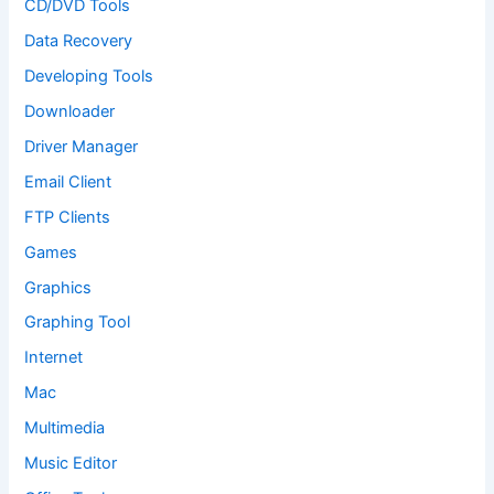
CD/DVD Tools
Data Recovery
Developing Tools
Downloader
Driver Manager
Email Client
FTP Clients
Games
Graphics
Graphing Tool
Internet
Mac
Multimedia
Music Editor