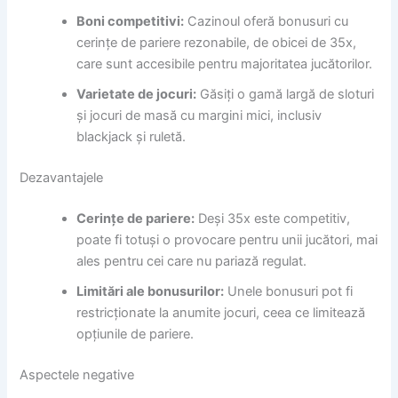
Boni competitivi:
Cazinoul oferă bonusuri cu
cerințe de pariere rezonabile, de obicei de 35x,
care sunt accesibile pentru majoritatea jucătorilor.
Varietate de jocuri:
Găsiți o gamă largă de sloturi
și jocuri de masă cu margini mici, inclusiv
blackjack și ruletă.
Dezavantajele
Cerințe de pariere:
Deși 35x este competitiv,
poate fi totuși o provocare pentru unii jucători, mai
ales pentru cei care nu pariază regulat.
Limitări ale bonusurilor:
Unele bonusuri pot fi
restricționate la anumite jocuri, ceea ce limitează
opțiunile de pariere.
Aspectele negative