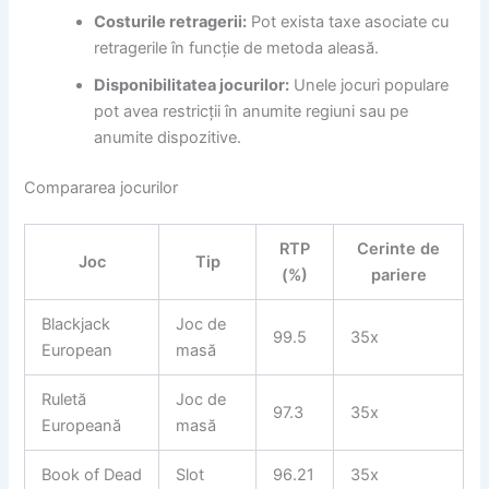
Costurile retragerii:
Pot exista taxe asociate cu
retragerile în funcție de metoda aleasă.
Disponibilitatea jocurilor:
Unele jocuri populare
pot avea restricții în anumite regiuni sau pe
anumite dispozitive.
Compararea jocurilor
RTP
Cerinte de
Joc
Tip
(%)
pariere
Blackjack
Joc de
99.5
35x
European
masă
Ruletă
Joc de
97.3
35x
Europeană
masă
Book of Dead
Slot
96.21
35x