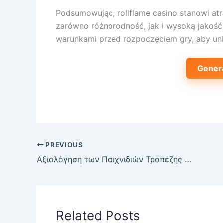
Podsumowując, rollflame casino stanowi atr
zarówno różnorodność, jak i wysoką jakość.
warunkami przed rozpoczęciem gry, aby un
Gener
PREVIOUS
Αξιολόγηση των Παιχνιδιών Τραπέζης στο Rollanzia
Related Posts