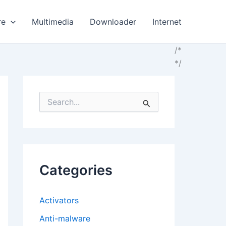
re
Multimedia
Downloader
Internet
/*
*/
S
e
a
r
c
h
f
Categories
o
r
:
Activators
Anti-malware