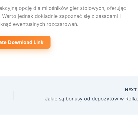
akcyjną opcję dla miłośników gier stołowych, oferując
 Warto jednak dokładnie zapoznać się z zasadami i
iknąć ewentualnych rozczarowań.
ate Download Link
NEX
Jakie są bonus