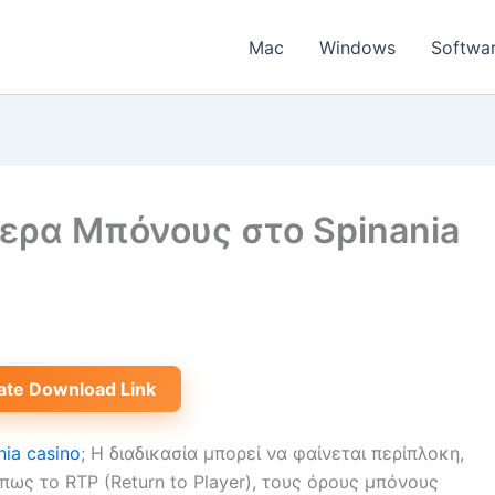
Mac
Windows
Softwa
ερα Μπόνους στο Spinania
ate Download Link
nia casino
; Η διαδικασία μπορεί να φαίνεται περίπλοκη,
πως το RTP (Return to Player), τους όρους μπόνους