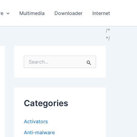
re
Multimedia
Downloader
Internet
/*
*/
S
e
a
r
c
h
f
Categories
o
r
:
Activators
Anti-malware