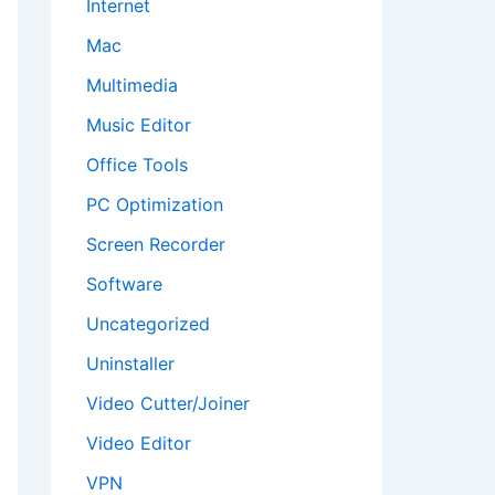
Internet
Mac
Multimedia
Music Editor
Office Tools
PC Optimization
Screen Recorder
Software
Uncategorized
Uninstaller
Video Cutter/Joiner
Video Editor
VPN