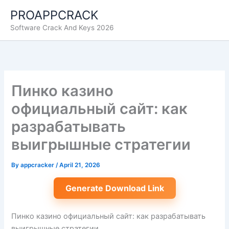
Skip
PROAPPCRACK
to
Software Crack And Keys 2026
content
Пинко казино
официальный сайт: как
разрабатывать
выигрышные стратегии
By
appcracker
/
April 21, 2026
Generate Download Link
Пинко казино официальный сайт: как разрабатывать
выигрышные стратегии