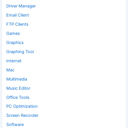
Driver Manager
Email Client
FTP Clients
Games
Graphics
Graphing Tool
Internet
Mac
Multimedia
Music Editor
Office Tools
PC Optimization
Screen Recorder
Software