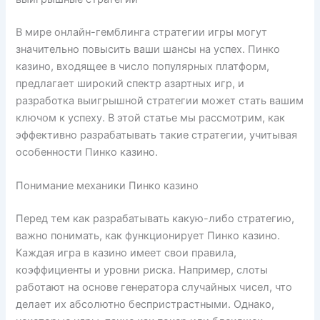
В мире онлайн-гемблинга стратегии игры могут
значительно повысить ваши шансы на успех. Пинко
казино, входящее в число популярных платформ,
предлагает широкий спектр азартных игр, и
разработка выигрышной стратегии может стать вашим
ключом к успеху. В этой статье мы рассмотрим, как
эффективно разрабатывать такие стратегии, учитывая
особенности Пинко казино.
Понимание механики Пинко казино
Перед тем как разрабатывать какую-либо стратегию,
важно понимать, как функционирует Пинко казино.
Каждая игра в казино имеет свои правила,
коэффициенты и уровни риска. Например, слоты
работают на основе генератора случайных чисел, что
делает их абсолютно беспристрастными. Однако,