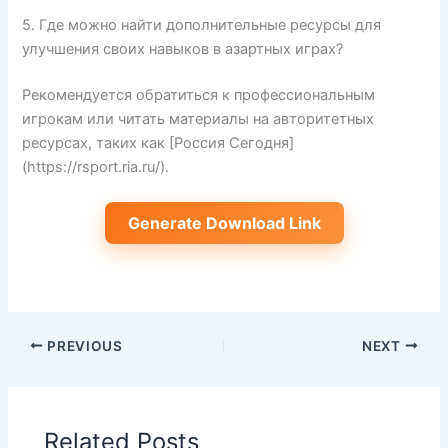
5. Где можно найти дополнительные ресурсы для
улучшения своих навыков в азартных играх?
Рекомендуется обратиться к профессиональным
игрокам или читать материалы на авторитетных
ресурсах, таких как [Россия Сегодня]
(https://rsport.ria.ru/).
Generate Download Link
PREVIOUS
NEXT
Related Posts