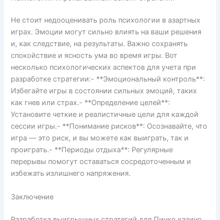
Не стоит недооценивать роль психологии в азартных
играх. Эмоции могут сильно влиять на ваши решения
и, как следствие, на результаты. Важно сохранять
спокойствие и ясность ума во время игры. Вот
несколько психологических аспектов для учета при
разработке стратегии:- **Эмоциональный контроль**:
Избегайте игры в состоянии сильных эмоций, таких
как гнев или страх.- **Определение целей**:
Установите четкие и реалистичные цели для каждой
сессии игры.- **Понимание рисков**: Осознавайте, что
игра — это риск, и вы можете как выиграть, так и
проиграть.- **Периоды отдыха**: Регулярные
перерывы помогут оставаться сосредоточенным и
избежать излишнего напряжения.
Заключение
Разработка выигрышных стратегий для Пинко казино