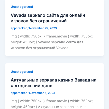
Uncategorized
Vavada зеркало сайта для онлайн
игроков без ограничений
appcracker
/
November 25, 2023
img { width: 750px; } iframe.movie { width: 750px;
height: 450px; } Vavada зеркало сайта для
игроков без ограничений Vavada
Uncategorized
Актуальные зеркала казино Вавада на
сегодняшний день
appcracker
/
November 5, 2023
img { width: 750px; } iframe.movie { width: 750px;
height: 450px; } Актуальные зеркала казино