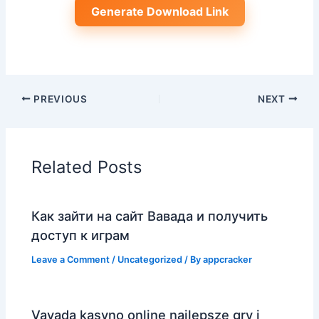
Generate Download Link
PREVIOUS
NEXT
Related Posts
Как зайти на сайт Вавада и получить
доступ к играм
Leave a Comment
/
Uncategorized
/ By
appcracker
Vavada kasyno online najlepsze gry i