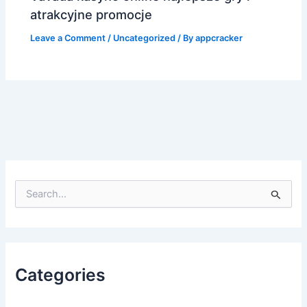
atrakcyjne promocje
Leave a Comment
/
Uncategorized
/ By
appcracker
S
e
a
r
c
h
f
Categories
o
r