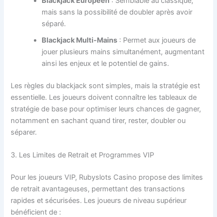
Blackjack Européen
: Semblable au classique,
mais sans la possibilité de doubler après avoir
séparé.
Blackjack Multi-Mains
: Permet aux joueurs de
jouer plusieurs mains simultanément, augmentant
ainsi les enjeux et le potentiel de gains.
Les règles du blackjack sont simples, mais la stratégie est
essentielle. Les joueurs doivent connaître les tableaux de
stratégie de base pour optimiser leurs chances de gagner,
notamment en sachant quand tirer, rester, doubler ou
séparer.
3. Les Limites de Retrait et Programmes VIP
Pour les joueurs VIP, Rubyslots Casino propose des limites
de retrait avantageuses, permettant des transactions
rapides et sécurisées. Les joueurs de niveau supérieur
bénéficient de :