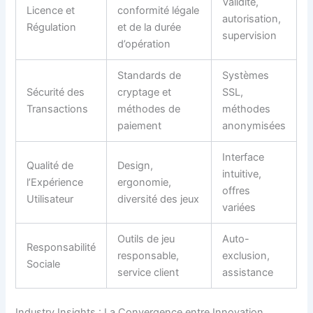
Validité,
Licence et
conformité légale
autorisation,
Régulation
et de la durée
supervision
d’opération
Standards de
Systèmes
Sécurité des
cryptage et
SSL,
Transactions
méthodes de
méthodes
paiement
anonymisées
Interface
Qualité de
Design,
intuitive,
l’Expérience
ergonomie,
offres
Utilisateur
diversité des jeux
variées
Outils de jeu
Auto-
Responsabilité
responsable,
exclusion,
Sociale
service client
assistance
Industry Insights : La Convergence entre Innovation