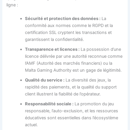
ligne :
Sécurité et protection des données :
La
conformité aux normes comme le RGPD et la
certification SSL cryptent les transactions et
garantissent la confidentialité.
Transparence et licences :
La possession d’une
licence délivrée par une autorité reconnue comme
l’AMF (Autorité des marchés financiers) ou la
Malta Gaming Authority est un gage de légitimité.
Qualité du service :
La diversité des jeux, la
rapidité des paiements, et la qualité du support
client illustrent la fiabilité de l’opérateur.
Responsabilité sociale :
La promotion du jeu
responsable, l’auto-exclusion, et les ressources
éducatives sont essentielles dans l’écosystème
actuel.