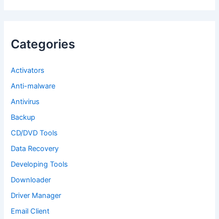
a
r
c
h
f
Categories
o
r
:
Activators
Anti-malware
Antivirus
Backup
CD/DVD Tools
Data Recovery
Developing Tools
Downloader
Driver Manager
Email Client