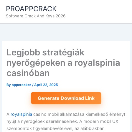
Skip
PROAPPCRACK
to
Software Crack And Keys 2026
content
Legjobb stratégiák
nyerőgépeken a royalspinia
casinóban
By
appcracker
/
April 22, 2025
Generate Download Link
A
royalspinia
casino mobil alkalmazása kiemelkedő élményt
nyújt a nyerőgépek szerelmeseinek. A modern mobil UX
szempontok figyelembevételével, az alábbiakban