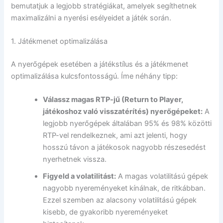
bemutatjuk a legjobb stratégiákat, amelyek segíthetnek
maximalizálni a nyerési esélyeidet a játék során.
1. Játékmenet optimalizálása
A nyerőgépek esetében a játékstílus és a játékmenet
optimalizálása kulcsfontosságú. Íme néhány tipp:
Válassz magas RTP-jű (Return to Player,
játékoshoz való visszatérítés) nyerőgépeket:
A
legjobb nyerőgépek általában 95% és 98% közötti
RTP-vel rendelkeznek, ami azt jelenti, hogy
hosszú távon a játékosok nagyobb részesedést
nyerhetnek vissza.
Figyeld a volatilitást:
A magas volatilitású gépek
nagyobb nyereményeket kínálnak, de ritkábban.
Ezzel szemben az alacsony volatilitású gépek
kisebb, de gyakoribb nyereményeket