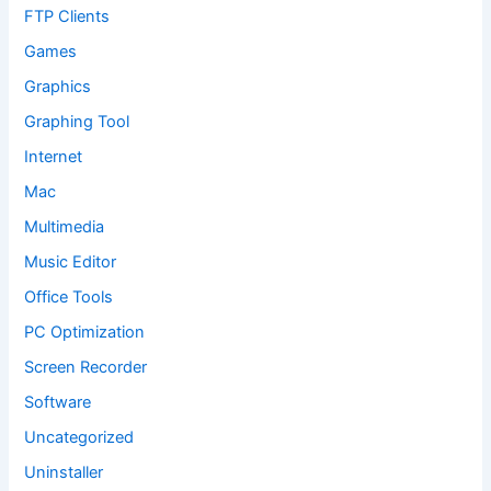
FTP Clients
Games
Graphics
Graphing Tool
Internet
Mac
Multimedia
Music Editor
Office Tools
PC Optimization
Screen Recorder
Software
Uncategorized
Uninstaller