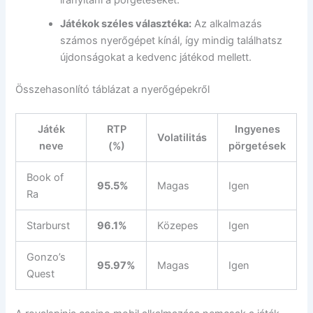
irányítani a pörgetéseket.
Játékok széles választéka:
Az alkalmazás
számos nyerőgépet kínál, így mindig találhatsz
újdonságokat a kedvenc játékod mellett.
Összehasonlító táblázat a nyerőgépekről
Játék
RTP
Ingyenes
Volatilitás
neve
(%)
pörgetések
Book of
95.5%
Magas
Igen
Ra
Starburst
96.1%
Közepes
Igen
Gonzo’s
95.97%
Magas
Igen
Quest