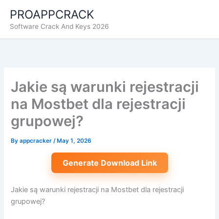
Skip
PROAPPCRACK
to
Software Crack And Keys 2026
content
Jakie są warunki rejestracji
na Mostbet dla rejestracji
grupowej?
By
appcracker
/
May 1, 2026
Generate Download Link
Jakie są warunki rejestracji na Mostbet dla rejestracji
grupowej?