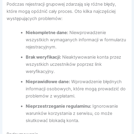
Podczas rejestracji grupowej zdarzają się różne błędy,
które mogą opóźnić cały proces. Oto kilka najczęściej
występujących problemów:
Niekompletne dane:
Niewprowadzenie
wszystkich wymaganych informacji w formularzu
rejestracyjnym.
Brak weryfikacji:
Nieaktywowanie konta przez
wszystkich uczestników poprzez link
weryfikacyjny.
Nieprawidłowe dane:
Wprowadzenie błędnych
informacji osobowych, które mogą prowadzić do
problemów z wypłatami.
Nieprzestrzeganie regulaminu:
Ignorowanie
warunków korzystania z serwisu, co może
skutkować blokadą konta.