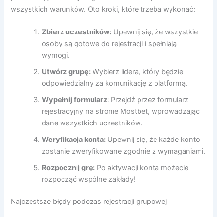
wszystkich warunków. Oto kroki, które trzeba wykonać:
Zbierz uczestników:
Upewnij się, że wszystkie
osoby są gotowe do rejestracji i spełniają
wymogi.
Utwórz grupę:
Wybierz lidera, który będzie
odpowiedzialny za komunikację z platformą.
Wypełnij formularz:
Przejdź przez formularz
rejestracyjny na stronie Mostbet, wprowadzając
dane wszystkich uczestników.
Weryfikacja konta:
Upewnij się, że każde konto
zostanie zweryfikowane zgodnie z wymaganiami.
Rozpocznij grę:
Po aktywacji konta możecie
rozpocząć wspólne zakłady!
Najczęstsze błędy podczas rejestracji grupowej