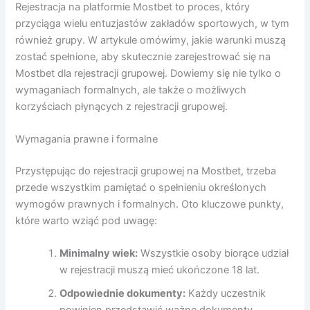
Rejestracja na platformie Mostbet to proces, który
przyciąga wielu entuzjastów zakładów sportowych, w tym
również grupy. W artykule omówimy, jakie warunki muszą
zostać spełnione, aby skutecznie zarejestrować się na
Mostbet dla rejestracji grupowej. Dowiemy się nie tylko o
wymaganiach formalnych, ale także o możliwych
korzyściach płynących z rejestracji grupowej.
Wymagania prawne i formalne
Przystępując do rejestracji grupowej na Mostbet, trzeba
przede wszystkim pamiętać o spełnieniu określonych
wymogów prawnych i formalnych. Oto kluczowe punkty,
które warto wziąć pod uwagę:
Minimalny wiek:
Wszystkie osoby biorące udział
w rejestracji muszą mieć ukończone 18 lat.
Odpowiednie dokumenty:
Każdy uczestnik