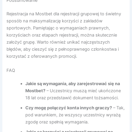
Podsumowanie
Rejestracja na Mostbet dla rejestracji grupowej to świetny
sposób na maksymalizację korzyści z zakładów
sportowych. Pamiętając o wymaganiach prawnych,
korzyściach oraz etapach rejestracji, można skutecznie
założyć grupę. Warto również unikać najczęstszych
błędów, aby cieszyć się z pełnoprawnego członkostwa i
korzystać z oferowanych promocji.
FAQ
Jakie są wymagania, aby zarejestrować się na
Mostbet?
– Uczestnicy muszą mieć ukończone
18 lat oraz przedstawić dokument tożsamości.
Czy mogę połączyć konta innych graczy?
– Tak,
pod warunkiem, że wszyscy uczestnicy wyrażą
zgodę oraz spełnią wymagania.