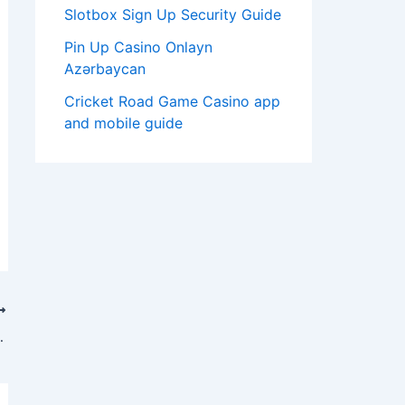
Slotbox Sign Up Security Guide
Pin Up Casino Onlayn
Azərbaycan
Cricket Road Game Casino app
and mobile guide
alstiger casino