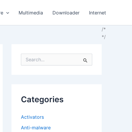
re
Multimedia
Downloader
Internet
/*
*/
S
e
a
r
c
h
f
Categories
o
r
:
Activators
Anti-malware