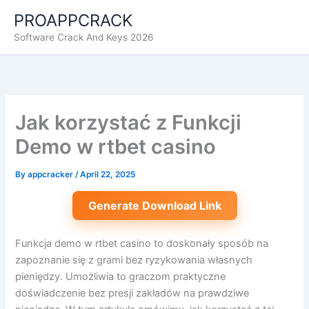
Skip
PROAPPCRACK
to
Software Crack And Keys 2026
content
Jak korzystać z Funkcji
Demo w rtbet casino
By
appcracker
/
April 22, 2025
Generate Download Link
Funkcja demo w rtbet casino to doskonały sposób na
zapoznanie się z grami bez ryzykowania własnych
pieniędzy. Umożliwia to graczom praktyczne
doświadczenie bez presji zakładów na prawdziwe