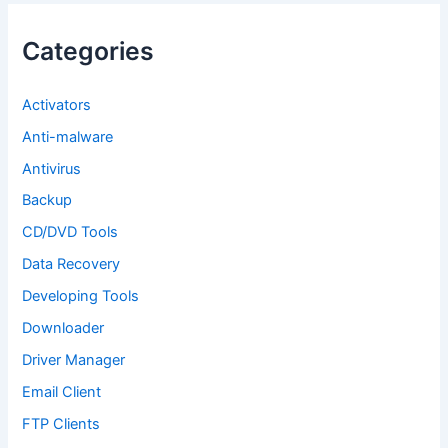
c
h
f
Categories
o
r
:
Activators
Anti-malware
Antivirus
Backup
CD/DVD Tools
Data Recovery
Developing Tools
Downloader
Driver Manager
Email Client
FTP Clients