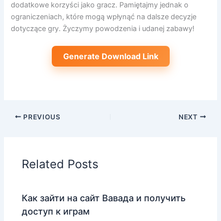
dodatkowe korzyści jako gracz. Pamiętajmy jednak o
ograniczeniach, które mogą wpłynąć na dalsze decyzje
dotyczące gry. Życzymy powodzenia i udanej zabawy!
Generate Download Link
PREVIOUS
NEXT
Related Posts
Как зайти на сайт Вавада и получить
доступ к играм