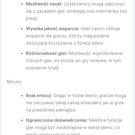
Możliwość nauki:
Użytkownicy mogą zapoznać
się z zasadami gier, strategią oraz mechaniką bez
presji.
Wysoka jakość wsparcia:
rtbet casino oferuje
wsparcie dla graczy, którzy mają pytania
dotyczące korzystania z funkcji demo.
Różnorodność gier:
Możliwość wypróbowania
różnych gier, od slotów po gry stołowe, w tym
popularne tytuły.
Minusy
Brak emocji:
Grając w trybie demo, gracze mogą
nie odczuwać takiej samej adrenaliny jak w grze
na prawdziwe pieniądze.
Ograniczone doświadczenie:
Niektóre funkcje
gier mogą być niedostępne w wersji demo, co
może wprowadzać w błąd.