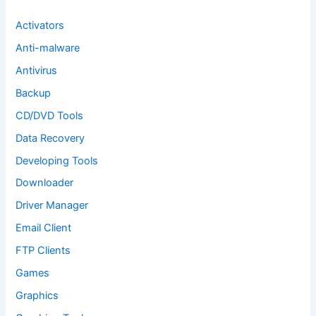
r
:
Activators
Anti-malware
Antivirus
Backup
CD/DVD Tools
Data Recovery
Developing Tools
Downloader
Driver Manager
Email Client
FTP Clients
Games
Graphics