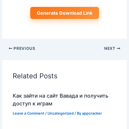
Generate Download Link
PREVIOUS
NEXT
Related Posts
Как зайти на сайт Вавада и получить
доступ к играм
Leave a Comment
/
Uncategorized
/ By
appcracker