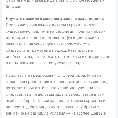
Стратегии для выигрыша в pinko с использованием
бонусов
Изучите правила и механики вашего развлечения.
Постоянное внимание к деталям правил может
существенно повлиять на результат. Понимание, как
активируются дополнительные функции, и какие
шансы есть на успех, дает вам возможность
разработать грамотный подход. Разбираясь в
особенностях, вы сможете не только снижать риск, но
и повышать шансы на получение награды.
Используйте предложения от операторов. Многие
заведения предоставляют привлекательные условия,
позволяя начинать без вложений или увеличивая
стартовый капитал. Ваша задача заключается в том,
чтобы выбирать максимально выгодные варианты и
проверять действия до их завершения. Обратите
внимание на разницу в условиях – наиболее щедрые