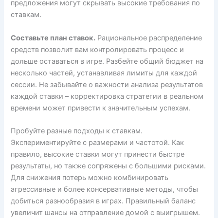
предложения могут скрывать высокие требования по
ставкам.
Составьте план ставок.
Рациональное распределение
средств позволит вам контролировать процесс и
дольше оставаться в игре. Разбейте общий бюджет на
несколько частей, устанавливая лимиты для каждой
сессии. Не забывайте о важности анализа результатов
каждой ставки – корректировка стратегии в реальном
времени может привести к значительным успехам.
Пробуйте разные подходы к ставкам.
Экспериментируйте с размерами и частотой. Как
правило, высокие ставки могут принести быстре
результаты, но также сопряжены с большими рисками.
Для снижения потерь можно комбинировать
агрессивные и более консервативные методы, чтобы
добиться разнообразия в играх. Правильный баланс
увеличит шансы на отправление домой с выигрышем.