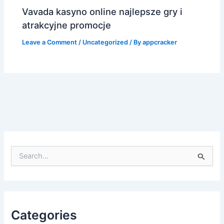
Vavada kasyno online najlepsze gry i
atrakcyjne promocje
Leave a Comment
/
Uncategorized
/ By
appcracker
S
e
a
r
c
h
f
Categories
o