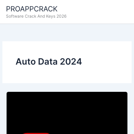
Ir
PROAPPCRACK
al
Software Crack And Keys 2026
contenido
Auto Data 2024