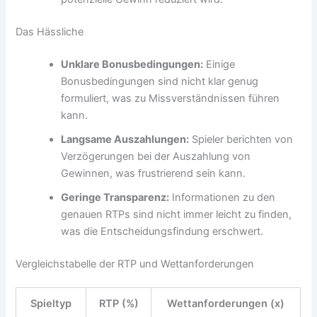
Das Hässliche
Unklare Bonusbedingungen:
Einige
Bonusbedingungen sind nicht klar genug
formuliert, was zu Missverständnissen führen
kann.
Langsame Auszahlungen:
Spieler berichten von
Verzögerungen bei der Auszahlung von
Gewinnen, was frustrierend sein kann.
Geringe Transparenz:
Informationen zu den
genauen RTPs sind nicht immer leicht zu finden,
was die Entscheidungsfindung erschwert.
Vergleichstabelle der RTP und Wettanforderungen
Spieltyp
RTP (%)
Wettanforderungen (x)