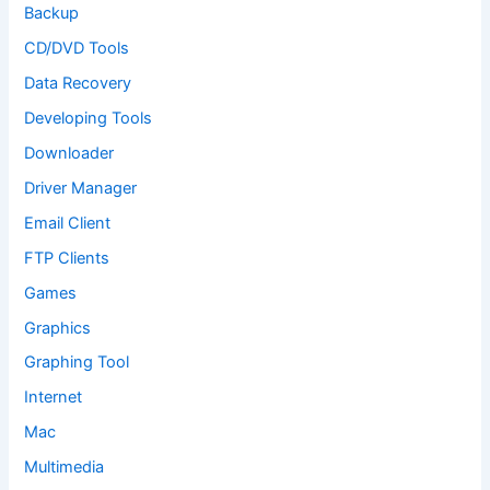
Backup
CD/DVD Tools
Data Recovery
Developing Tools
Downloader
Driver Manager
Email Client
FTP Clients
Games
Graphics
Graphing Tool
Internet
Mac
Multimedia