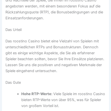
und Nachteile der Spiele, die Ihnen im roostino Casino
angeboten werden, mit einem besonderen Fokus auf die
Rückzahlungsquote (RTP), die Bonusbedingungen und die
Einsatzanforderungen.
Das Urteil
Das roostino Casino bietet eine Vielzahl von Spielen mit
unterschiedlichen RTPs und Bonusstrukturen. Dennoch
gibt es einige wichtige Aspekte, die Sie als erfahrener
Spieler beachten sollten, bevor Sie Ihre Einsätze platzieren.
Lassen Sie uns die positiven und negativen Merkmale der
Spiele eingehend untersuchen.
Das Gute
Hohe RTP-Werte:
Viele Spiele im roostino Casino
bieten RTP-Werte von über 95%, was für Spieler
von großem Vorteil ist.