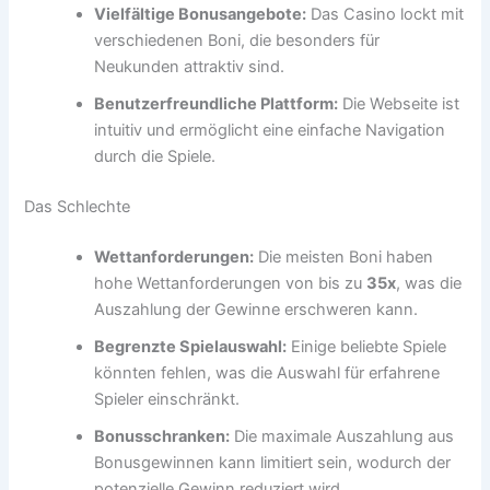
Vielfältige Bonusangebote:
Das Casino lockt mit
verschiedenen Boni, die besonders für
Neukunden attraktiv sind.
Benutzerfreundliche Plattform:
Die Webseite ist
intuitiv und ermöglicht eine einfache Navigation
durch die Spiele.
Das Schlechte
Wettanforderungen:
Die meisten Boni haben
hohe Wettanforderungen von bis zu
35x
, was die
Auszahlung der Gewinne erschweren kann.
Begrenzte Spielauswahl:
Einige beliebte Spiele
könnten fehlen, was die Auswahl für erfahrene
Spieler einschränkt.
Bonusschranken:
Die maximale Auszahlung aus
Bonusgewinnen kann limitiert sein, wodurch der
potenzielle Gewinn reduziert wird.