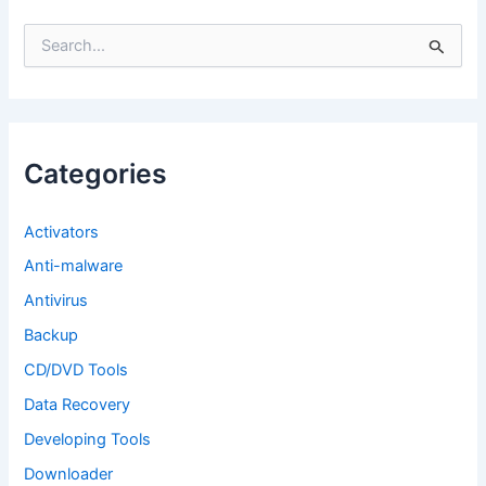
S
e
a
r
c
h
f
Categories
o
r
:
Activators
Anti-malware
Antivirus
Backup
CD/DVD Tools
Data Recovery
Developing Tools
Downloader