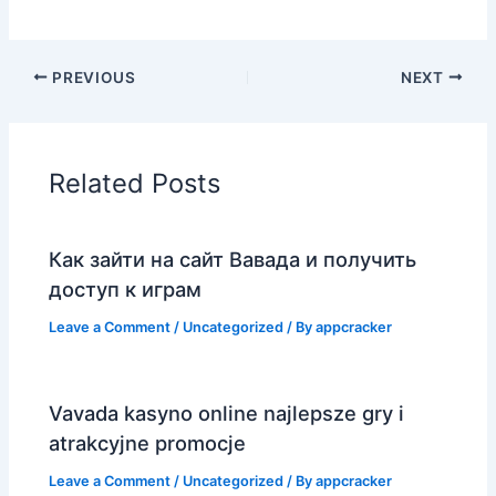
PREVIOUS
NEXT
Related Posts
Как зайти на сайт Вавада и получить
доступ к играм
Leave a Comment
/
Uncategorized
/ By
appcracker
Vavada kasyno online najlepsze gry i
atrakcyjne promocje
Leave a Comment
/
Uncategorized
/ By
appcracker