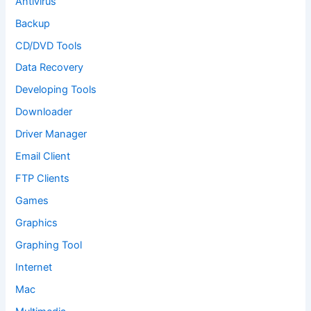
Antivirus
Backup
CD/DVD Tools
Data Recovery
Developing Tools
Downloader
Driver Manager
Email Client
FTP Clients
Games
Graphics
Graphing Tool
Internet
Mac