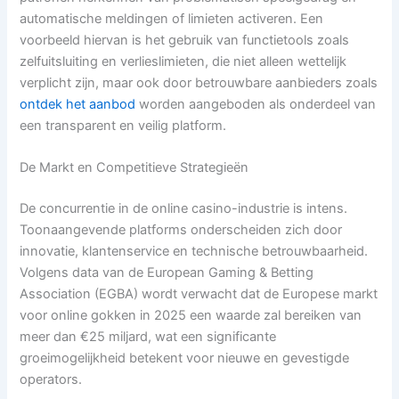
automatische meldingen of limieten activeren. Een
voorbeeld hiervan is het gebruik van functietools zoals
zelfuitsluiting en verlieslimieten, die niet alleen wettelijk
verplicht zijn, maar ook door betrouwbare aanbieders zoals
ontdek het aanbod
worden aangeboden als onderdeel van
een transparent en veilig platform.
De Markt en Competitieve Strategieën
De concurrentie in de online casino-industrie is intens.
Toonaangevende platforms onderscheiden zich door
innovatie, klantenservice en technische betrouwbaarheid.
Volgens data van de European Gaming & Betting
Association (EGBA) wordt verwacht dat de Europese markt
voor online gokken in 2025 een waarde zal bereiken van
meer dan €25 miljard, wat een significante
groeimogelijkheid betekent voor nieuwe en gevestigde
operators.