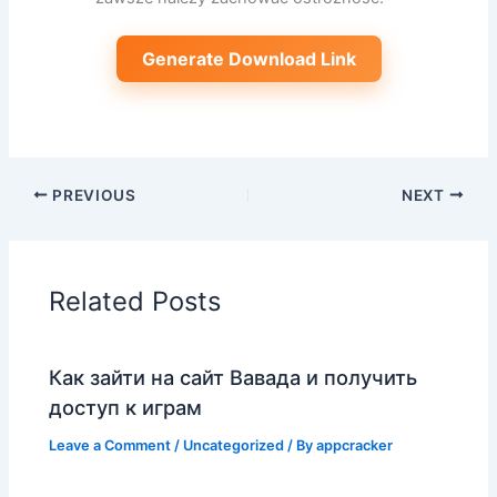
Generate Download Link
PREVIOUS
NEXT
Related Posts
Как зайти на сайт Вавада и получить
доступ к играм
Leave a Comment
/
Uncategorized
/ By
appcracker