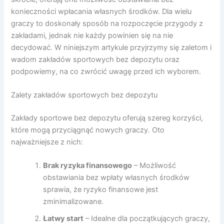
konieczności wpłacania własnych środków. Dla wielu
graczy to doskonały sposób na rozpoczęcie przygody z
zakładami, jednak nie każdy powinien się na nie
decydować. W niniejszym artykule przyjrzymy się zaletom i
wadom zakładów sportowych bez depozytu oraz
podpowiemy, na co zwrócić uwagę przed ich wyborem.
Zalety zakładów sportowych bez depozytu
Zakłady sportowe bez depozytu oferują szereg korzyści,
które mogą przyciągnąć nowych graczy. Oto
najważniejsze z nich:
Brak ryzyka finansowego
– Możliwość
obstawiania bez wpłaty własnych środków
sprawia, że ryzyko finansowe jest
zminimalizowane.
Łatwy start
– Idealne dla początkujących graczy,