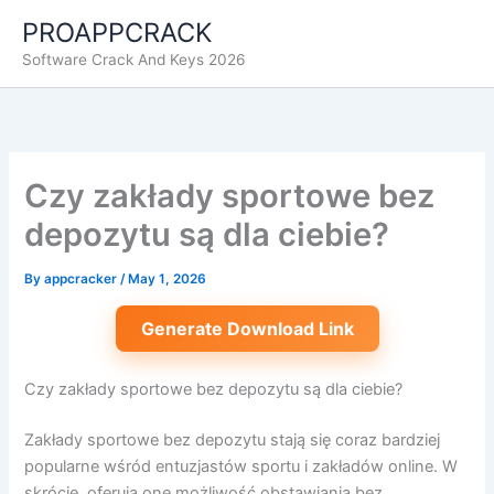
Skip
PROAPPCRACK
to
Software Crack And Keys 2026
content
Czy zakłady sportowe bez
depozytu są dla ciebie?
By
appcracker
/
May 1, 2026
Generate Download Link
Czy zakłady sportowe bez depozytu są dla ciebie?
Zakłady sportowe bez depozytu stają się coraz bardziej
popularne wśród entuzjastów sportu i zakładów online. W
skrócie, oferują one możliwość obstawiania bez