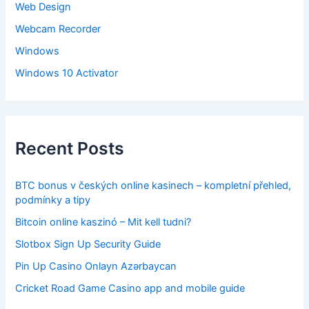
Web Design
Webcam Recorder
Windows
Windows 10 Activator
Recent Posts
BTC bonus v českých online kasinech – kompletní přehled,
podmínky a tipy
Bitcoin online kaszinó – Mit kell tudni?
Slotbox Sign Up Security Guide
Pin Up Casino Onlayn Azərbaycan
Cricket Road Game Casino app and mobile guide