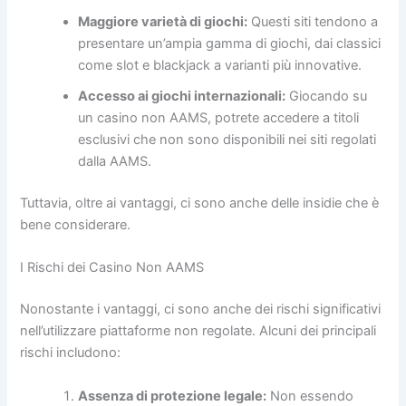
Maggiore varietà di giochi:
Questi siti tendono a
presentare un’ampia gamma di giochi, dai classici
come slot e blackjack a varianti più innovative.
Accesso ai giochi internazionali:
Giocando su
un casino non AAMS, potrete accedere a titoli
esclusivi che non sono disponibili nei siti regolati
dalla AAMS.
Tuttavia, oltre ai vantaggi, ci sono anche delle insidie che è
bene considerare.
I Rischi dei Casino Non AAMS
Nonostante i vantaggi, ci sono anche dei rischi significativi
nell’utilizzare piattaforme non regolate. Alcuni dei principali
rischi includono:
Assenza di protezione legale:
Non essendo