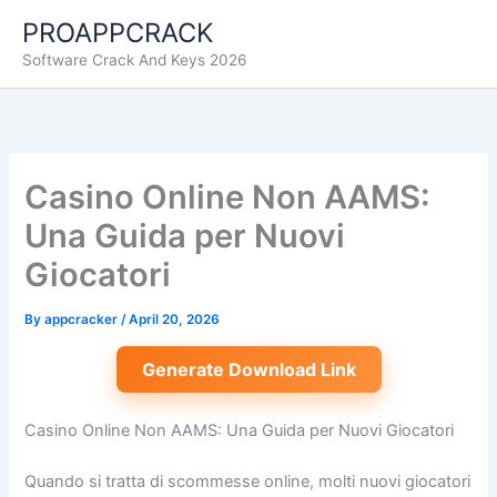
Skip
PROAPPCRACK
to
Software Crack And Keys 2026
content
Casino Online Non AAMS:
Una Guida per Nuovi
Giocatori
By
appcracker
/
April 20, 2026
Generate Download Link
Casino Online Non AAMS: Una Guida per Nuovi Giocatori
Quando si tratta di scommesse online, molti nuovi giocatori