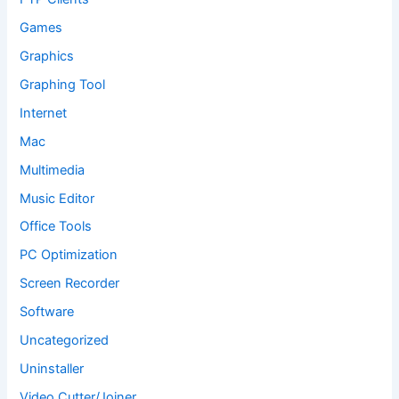
Games
Graphics
Graphing Tool
Internet
Mac
Multimedia
Music Editor
Office Tools
PC Optimization
Screen Recorder
Software
Uncategorized
Uninstaller
Video Cutter/Joiner